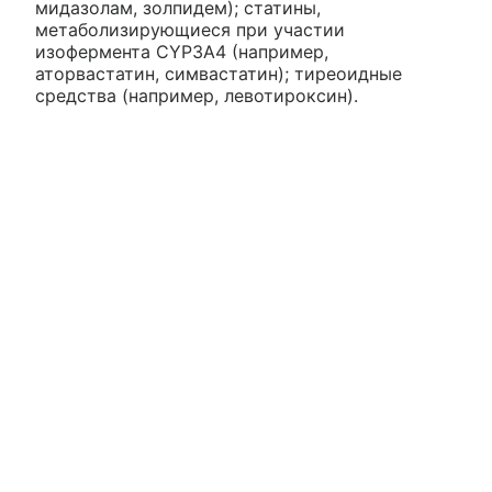
мидазолам, золпидем); статины,
метаболизирующиеся при участии
изофермента CYP3A4 (например,
аторвастатин, симвастатин); тиреоидные
средства (например, левотироксин).