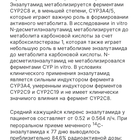
Энзалутамид метаболизируется ферментами
CYP2C8 и, в меньшей степени, CYP3A4/5,
которые играют важную роль в формировании
активного метаболита. В исследовании in vitro
N-десметилэнзалутамид метаболизируется до
метаболита карбоновой кислоты за счет
карбоксилэстеразы 1, которая также играет
небольшую роль в метаболизме энзалутамида
до метаболита карбоновой кислоты. N-
десметилэнзалутамид не метаболизировался
ферментами CYP in vitro. В условиях
клинического применения энзалутамид
является сильным индуктором фермента
CYP3A4, умеренным индуктором ферментов
CYP2C9 и CYP2C19 и не имеет клинически
значимого влияния на фермент CYP2C8.
Средний кажущийся клиренс энзалутамида у
пациентов составляет от 0.52 и 0.564 л/ч. При
14
пероральном приеме меченного
С-
энзалутамида к 77 дню выводилось
приблизительно 84.6% радиоактивной дозы: