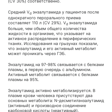
(CV 30%) соответственно.
Средний V
энзалутамида у пациентов после
d
однократного перорального приема
составляет 110 л (CV 29%). V
энзалутамида
d
больше, чем объем общего количества
жидкости в организме, что указывает на
активное распределение в периферических
тканях. Исследования на грызунах показали,
что энзалутамид и его активный метаболит
может проникать через ГЭБ.
Энзалутамид на 97-98% связывается с белками
плазмы, в первую очередь с альбумином.
Активный метаболит связывается с белками
плазмы на 95%.
Энзалутамид активно метаболизируется. В
плазме крови человека присутствуют два
основных метаболита: N-десметилэнзалутамид
(активный) и производное соединение
карбоновой кислоты (неактивный).