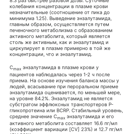
8.3 раз быстрее разовой дозы. Суточные
колебания концентрации в плазме крови
незначительные (соотношение от пика до
минимума 1.25). Выведение энзалутамида,
главным образом, осуществляется путем
печеночного метаболизма с образованием
активного метаболита, который является
столь же активным, как и энзалутамид и
циркулирует в плазме примерно в той же
концентрации, что и энзалутамид.
C
энзалутамида в плазме крови у
max
пациентов наблюдалась через 1-2 ч после
приема. На основе изучения баланса массы у
людей, всасывание при пероральном приеме
энзалутамида оценивается, по меньшей мере,
на уровне 84.2%. Энзалутамид не является
субстратом эффлюксных транспортеров Р-
гликопротеина или BCRP. Стабильный уровень,
среднее значение С
энзалутамида и его
max
активного метаболита составляет 16.6 пг/мл
(коэффициент вариации [CV] 23%) и 12.7 пг/мл