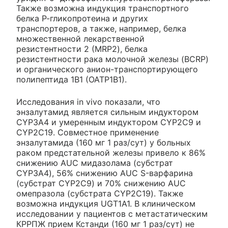
Также возможна индукция транспортного
белка Р-гликопротеина и других
транспортеров, а также, например, белка
множественной лекарственной
резистентности 2 (MRP2), белка
резистентности рака молочной железы (BCRP)
и органического анион-транспортирующего
полипептида 1В1 (ОАТР1В1).
Исследования in vivo показали, что
энзалутамид является сильным индуктором
CYP3A4 и умеренным индуктором CYP2C9 и
CYP2C19. Совместное применение
энзалутамида (160 мг 1 раз/сут) у больных
раком предстательной железы привело к 86%
снижению AUC мидазолама (субстрат
CYP3A4), 56% снижению AUC S-варфарина
(субстрат CYP2C9) и 70% снижению AUC
омепразола (субстрата CYP2C19). Также
возможна индукция UGT1A1. В клиническом
исследовании у пациентов с метастатическим
КРРПЖ прием Кстанди (160 мг 1 раз/сут) не