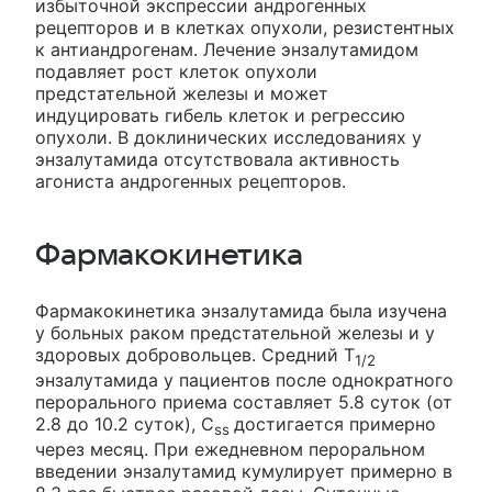
избыточной экспрессии андрогенных
рецепторов и в клетках опухоли, резистентных
к антиандрогенам. Лечение энзалутамидом
подавляет рост клеток опухоли
предстательной железы и может
индуцировать гибель клеток и регрессию
опухоли. В доклинических исследованиях у
энзалутамида отсутствовала активность
агониста андрогенных рецепторов.
Фармакокинетика
Фармакокинетика энзалутамида была изучена
у больных раком предстательной железы и у
здоровых добровольцев. Средний Т
1/2
энзалутамида у пациентов после однократного
перорального приема составляет 5.8 суток (от
2.8 до 10.2 суток), C
достигается примерно
ss
через месяц. При ежедневном пероральном
введении энзалутамид кумулирует примерно в