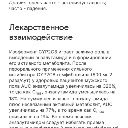
Прочие:
очень часто - астения/усталость;
часто - падения.
Лекарственное
взаимодействие
Изофермент CYP2C8 играет важную роль в
выведении энзалутамида и в формировании
его активного метаболита. После
перорального применения сильного
ингибитора CYP2C8 гемфиброзила (600 мг 2
раза/сут) у здоровых пациентов мужского
пола AUC энзалутамида увеличилась на 326%,
тогда как С
энзалутамида уменьшилась на
max
18%. На сумму несвязанного энзалутамида
плюс несвязанный активный метаболит, AUC
увеличилась на 77%, в то время как С
max
снизилась на 19%. Во время лечения
энзалутамидом следует избегать приема
сильных ингибиторов (например, гемфиброзил)