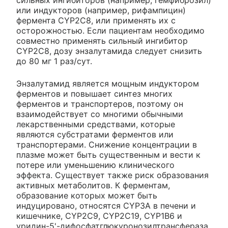
или индукторов (например, рифампицин)
фермента CYP2C8, или применять их с
осторожностью. Если пациентам необходимо
совместно применять сильный ингибитор
CYP2C8, дозу энзалутамида следует снизить
до 80 мг 1 раз/сут.
Энзалутамид является мощным индуктором
ферментов и повышает синтез многих
ферментов и транспортеров, поэтому он
взаимодействует со многими обычными
лекарственными средствами, которые
являются субстратами ферментов или
транспортерами. Снижение концентрации в
плазме может быть существенным и вести к
потере или уменьшению клинического
эффекта. Существует также риск образования
активных метаболитов. К ферментам,
образование которых может быть
индуцировано, относятся CYP3A в печени и
кишечнике, CYP2C9, CYP2C19, CYP1B6 и
уридин-5'-дифосфатглюкуронозилтрансфераза.