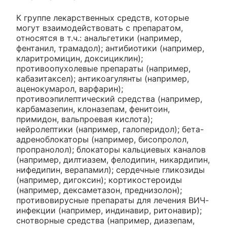
К группе лекарственных средств, которые
могут взаимодействовать с препаратом,
относятся в т.ч.: анальгетики (например,
фентанил, трамадол); антибиотики (например,
кларитромицин, доксициклин);
противоопухолевые препараты (например,
кабазитаксел); антикоагулянты (например,
аценокумарол, варфарин);
противоэпилептический средства (например,
карбамазепин, клоназепам, фенитоин,
примидон, вальпроевая кислота);
нейролептики (например, галоперидол); бета-
адреноблокаторы (например, бисопролол,
пропранолол); блокаторы кальциевых каналов
(например, дилтиазем, фелодипин, никардипин,
нифедипин, верапамил); сердечные гликозиды
(например, дигоксин); кортикостероиды
(например, дексаметазон, преднизолон);
противовирусные препараты для лечения ВИЧ-
инфекции (например, индинавир, ритонавир);
снотворные средства (например, диазепам,