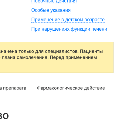
Побочные действия
Особые указания
Применение в детском возрасте
При нарушениях функции печени
начена только для специалистов. Пациенты
е плана самолечения. Перед применением
а препарата
Фармакологическое действие
Фармако
во