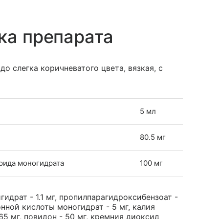
ка препарата
до слегка коричневатого цвета, вязкая, с
5 мл
80.5 мг
рида моногидрата
100 мг
идрат - 1.1 мг, пропилпарагидроксибензоат -
онной кислоты моногидрат - 5 мг, калия
65 мг, повидон - 50 мг, кремния диоксид