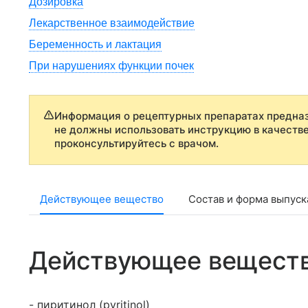
Дозировка
Лекарственное взаимодействие
Беременность и лактация
При нарушениях функции почек
Информация о рецептурных препаратах предназ
не должны использовать инструкцию в качеств
проконсультируйтесь с врачом.
Действующее вещество
Состав и форма выпуск
Действующее вещест
- пиритинол (pyritinol)