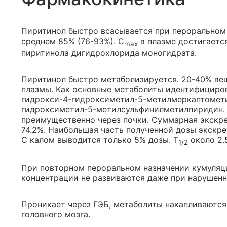
Пиритинол быстро всасывается при пероральном 
среднем 85% (76-93%). C
в плазме достигается
max
пиритинола дигидрохлорида моногидрата.
Пиритинол быстро метаболизируется. 20-40% ве
плазмы. Как основные метаболиты идентифициро
гидрокси-4-гидроксиметил-5-метилмеркаптомети
гидроксиметил-5-метилсульфинилметилпиридин.
преимущественно через почки. Суммарная экскрец
74.2%. Наибольшая часть полученной дозы экскре
C калом выводится только 5% дозы. Т
около 2.5
1/2
При повторном пероральном назначении кумуляци
концентрации не развиваются даже при нарушенн
Проникает через ГЭБ, метаболиты накапливаютс
головного мозга.