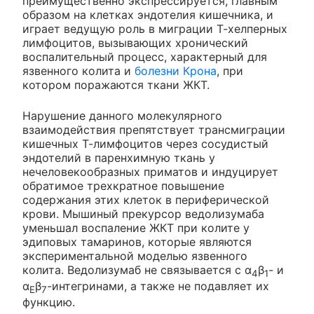
преимущественно экспрессируется, главным
образом на клетках эндотелия кишечника, и
играет ведущую роль в миграции Т-хелперных
лимфоцитов, вызывающих хронический
воспалительный процесс, характерный для
язвенного колита и
болезни Крона
, при
котором поражаются ткани ЖКТ.
Нарушение данного молекулярного
взаимодействия препятствует трансмиграции
кишечных Т-лимфоцитов через сосудистый
эндотелий в паренхимную ткань у
нечеловекообразных приматов и индуцирует
обратимое трехкратное повышение
содержания этих клеток в периферической
крови. Мышиный прекурсор ведолизумаба
уменьшал воспаление ЖКТ при колите у
эдиповых тамаринов, которые являются
экспериментальной моделью язвенного
колита. Ведолизумаб не связывается с α
β
- и
4
1
α
β
-интегринами, а также не подавляет их
Е
7
функцию.