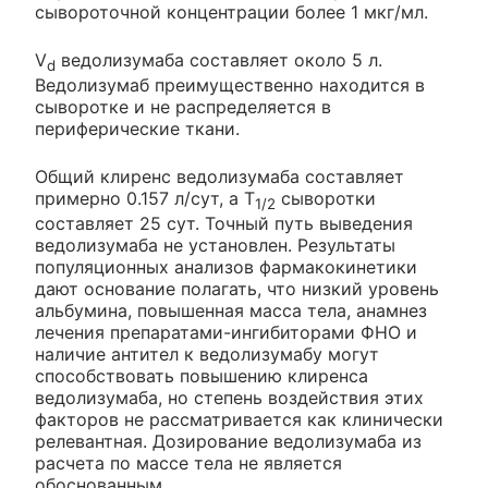
сывороточной концентрации более 1 мкг/мл.
V
ведолизумаба составляет около 5 л.
d
Ведолизумаб преимущественно находится в
сыворотке и не распределяется в
периферические ткани.
Общий клиренс ведолизумаба составляет
примерно 0.157 л/сут, а T
сыворотки
1/2
составляет 25 сут. Точный путь выведения
ведолизумаба не установлен. Результаты
популяционных анализов фармакокинетики
дают основание полагать, что низкий уровень
альбумина, повышенная масса тела, анамнез
лечения препаратами-ингибиторами ФНО и
наличие антител к ведолизумабу могут
способствовать повышению клиренса
ведолизумаба, но степень воздействия этих
факторов не рассматривается как клинически
релевантная. Дозирование ведолизумаба из
расчета по массе тела не является
обоснованным.