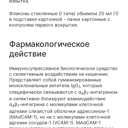
избытка.
Флаконы стеклянные (I типа) объемом 20 мл (1)
в подставке картонной - пачки картонные с
контролем первого вскрытия.
Фармакологическое
действие
Иммуносупрессивное биологическое средство
с селективным воздействием на кишечник.
Представляет собой гуманизированные
моноклональные антитела IgG
, которые
1
специфически связываются с α
β
-интегрином
4
7
и селективно блокируют взаимодействие
α
β
-интегрина с молекулами клеточной
4
7
адгезии слизистой оболочки адрессином-1
(MAdCAM-1), но не с молекулами клеточной
адгезии сосудов-1 (VCAM-1). MAdCAM-1