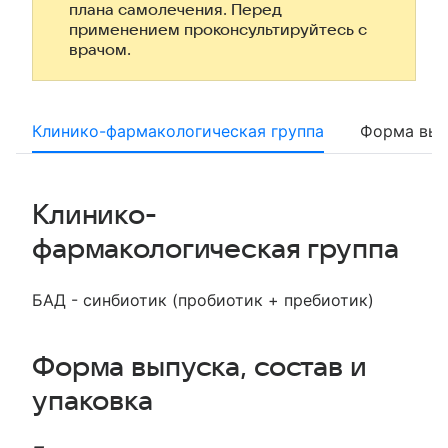
плана самолечения. Перед
применением проконсультируйтесь с
врачом.
Клинико-фармакологическая группа
Форма вып
Клинико-
фармакологическая группа
БАД - синбиотик (пробиотик + пребиотик)
Форма выпуска, состав и
упаковка