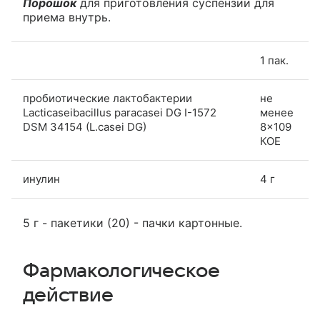
Порошок
для приготовления суспензии для
приема внутрь.
1 пак.
пробиотические лактобактерии
не
Lacticaseibacillus paracasei DG I-1572
менее
DSM 34154 (L.casei DG)
8×109
КОЕ
инулин
4 г
5 г - пакетики (20) - пачки картонные.
Фармакологическое
действие