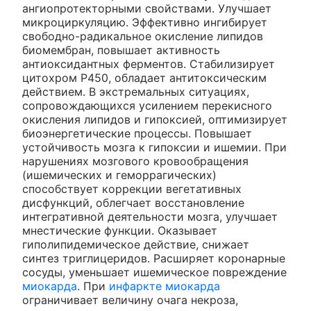
ангиопротекторными свойствами. Улучшает
микроциркуляцию. Эффективно ингибирует
свободно-радикальное окисление липидов
биомембран, повышает активность
антиоксидантных ферментов. Стабилизирует
цитохром Р450, обладает антитоксическим
действием. В экстремальных ситуациях,
сопровождающихся усилением перекисного
окисления липидов и гипоксией, оптимизирует
биоэнергетические процессы. Повышает
устойчивость мозга к гипоксии и ишемии. При
нарушениях мозгового кровообращения
(ишемических и геморрагических)
способствует коррекции вегетативных
дисфункций, облегчает восстановление
интегративной деятельности мозга, улучшает
мнестические функции. Оказывает
гиполипидемическое действие, снижает
синтез триглицеридов. Расширяет коронарные
сосуды, уменьшает ишемическое повреждение
миокарда
. При
инфаркте миокарда
ограничивает величину очага некроза,