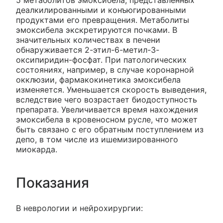
5 метаболитов эмоксибела, представленных
деалкилированными и конъюгированными
продуктами его превращения. Метаболиты
эмоксибела экскретируются почками. В
значительных количествах в печени
обнаруживается 2-этил-6-метил-3-
оксипиридин-фосфат. При патологических
состояниях, например, в случае коронарной
окклюзии, фармакокинетика эмоксибела
изменяется. Уменьшается скорость выведения,
вследствие чего возрастает биодоступность
препарата. Увеличивается время нахождения
эмоксибела в кровеносном русле, что может
быть связано с его обратным поступлением из
депо, в том числе из ишемизированного
миокарда.
Показания
В неврологии и нейрохирургии: