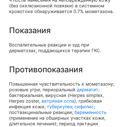
ч после нанесения на неповрежденную кожу
(без окклюзионной повязки) в системном
кровотоке обнаруживается 0.7% мометазона.
Показания
Воспалительные реакции и зуд при
дерматозах, поддающихся терапии ГКС.
Противопоказания
Повышенная чувствительность к мометазону;
розовые угри; периоральный
дерматит
;
бактериальная, вирусная (Herpes simplex,
Herpes zoster,
ветряная оспа
), грибковая
инфекция кожи;
туберкулез
;
сифилис
;
поствакцинальные реакции;
беременность
(применение на обширных участках кожи,
длительное лечение); период лактации