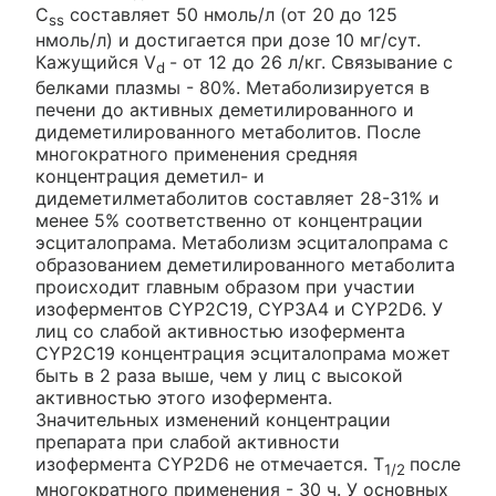
C
составляет 50 нмоль/л (от 20 до 125
ss
нмоль/л) и достигается при дозе 10 мг/сут.
Кажущийся V
- от 12 до 26 л/кг. Связывание с
d
белками плазмы - 80%. Метаболизируется в
печени до активных деметилированного и
дидеметилированного метаболитов. После
многократного применения средняя
концентрация деметил- и
дидеметилметаболитов составляет 28-31% и
менее 5% соответственно от концентрации
эсциталопрама. Метаболизм эсциталопрама с
образованием деметилированного метаболита
происходит главным образом при участии
изоферментов CYP2C19, CYP3A4 и CYP2D6. У
лиц со слабой активностью изофермента
CYP2C19 концентрация эсциталопрама может
быть в 2 раза выше, чем у лиц с высокой
активностью этого изофермента.
Значительных изменений концентрации
препарата при слабой активности
изофермента CYP2D6 не отмечается. T
после
1/2
многократного применения - 30 ч. У основных