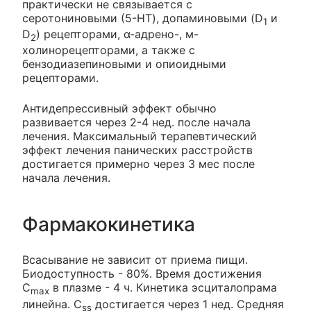
практически не связывается с
серотониновыми (5-HT), допаминовыми (D
и
1
D
) рецепторами, α-адрено-, м-
2
холинорецепторами, а также с
бензодиазепиновыми и опиоидными
рецепторами.
Антидепрессивный эффект обычно
развивается через 2-4 нед. после начала
лечения. Максимальный терапевтический
эффект лечения панических расстройств
достигается примерно через 3 мес после
начала лечения.
Фармакокинетика
Всасывание не зависит от приема пищи.
Биодоступность - 80%. Время достижения
C
в плазме - 4 ч. Кинетика эсциталопрама
max
линейна. C
достигается через 1 нед. Средняя
ss