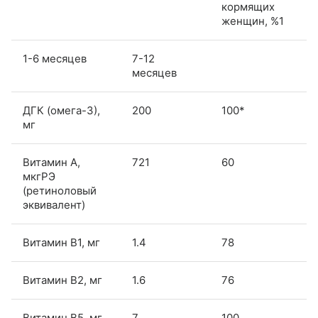
кормящих
женщин, %1
1-6 месяцев
7-12
месяцев
ДГК (омега-3),
200
100*
мг
Витамин А,
721
60
мкгРЭ
(ретиноловый
эквивалент)
Витамин В1, мг
1.4
78
Витамин В2, мг
1.6
76
Витамин В5, мг
7
100