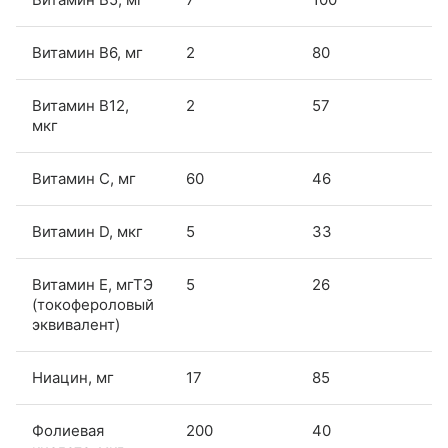
Витамин В6, мг
2
80
Витамин В12,
2
57
мкг
Витамин С, мг
60
46
Витамин D, мкг
5
33
Витамин Е, мгТЭ
5
26
(токофероловый
эквивалент)
Ниацин, мг
17
85
Фолиевая
200
40