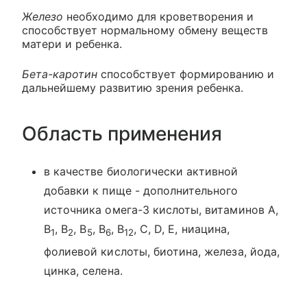
Железо
необходимо для кроветворения и
способствует нормальному обмену веществ
матери и ребенка.
Бета-каротин
способствует формированию и
дальнейшему развитию зрения ребенка.
Область применения
в качестве биологически активной
добавки к пище - дополнительного
источника омега-3 кислоты, витаминов А,
B
, В
, В
, В
, В
, С, D, Е, ниацина,
1
2
5
6
12
фолиевой кислоты, биотина, железа, йода,
цинка, селена.