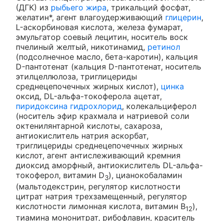
(ДГК) из
рыбьего жира
, трикальций фосфат,
желатин*, агент влагоудерживающий
глицерин
,
L-аскорбиновая кислота, железа фумарат,
эмульгатор соевый лецитин, носитель воск
пчелиный желтый, никотинамид,
ретинол
(подсолнечное масло, бета-каротин), кальция
D-пантотенат (кальция D-пантотенат, носитель
этилцеллюлоза, триглицериды
среднецепочечных жирных кислот),
цинка
оксид, DL-альфа-токоферола ацетат,
пиридоксина гидрохлорид
, колекальциферол
(носитель эфир крахмала и натриевой соли
октенилянтарной кислоты, сахароза,
антиокислитель натрия аскорбат,
триглицериды среднецепочечных жирных
кислот, агент антислеживающий кремния
диоксид аморфный, антиокислитель DL-альфа-
токоферол, витамин D
), цианокобаламин
3
(мальтодекстрин, регулятор кислотности
цитрат натрия трехзамещенный, регулятор
кислотности лимонная кислота, витамин В
),
12
тиамина мононитрат, рибофлавин, краситель