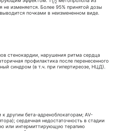
кирующим эффектом. T
метопролола из
1/2
ия не изменяется. Более 95% принятой дозы
 выводится почками в неизмененном виде.
пов стенокардии, нарушения ритма сердца
 вторичная профилактика после перенесенного
ый синдром (в т.ч. при гипертиреозе, НЦД).
 к другим бета-адреноблокаторам; AV-
лятора); сердечная недостаточность в стадии
ную или интермиттирующую терапию