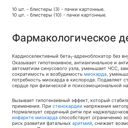
10 шт. - блистеры (3) - пачки картонные.
10 шт. - блистеры (10) - пачки картонные.
Фармакологическое д
Кардиоселективный бета
-адреноблокатор без в
1
Оказывает гипотензивное, антиангинальное и ан
автоматизм синусового узла, уменьшает ЧСС, за
сократимость и возбудимость
миокарда
, уменьш
потребность миокарда в кислороде. Подавляет 
сердце при физической и психоэмоциональной на
Вызывает гипотензивный эффект, который стабил
применения. При
стенокардии
напряжения метопр
Нормализует сердечный ритм при наджелудочков
инфаркте миокарда
способствует ограничению з
риск развития фатальных
аритмий
, снижает воз