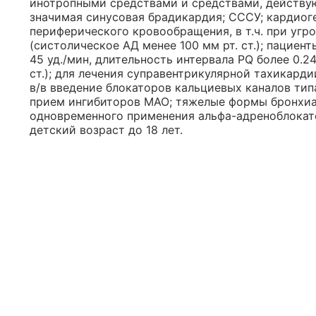
инотропными средствами и средствами, действу
значимая синусовая брадикардия; СССУ; кардиог
периферического кровообращения, в т.ч. при угро
(систолическое АД менее 100 мм рт. ст.); пацие
45 уд./мин, длительность интервала PQ более 0.2
ст.); для лечения суправентрикулярной тахикарди
в/в введение блокаторов кальциевых каналов ти
прием ингибиторов МАО; тяжелые формы бронхиа
одновременного применения альфа-адреноблокато
детский возраст до 18 лет.