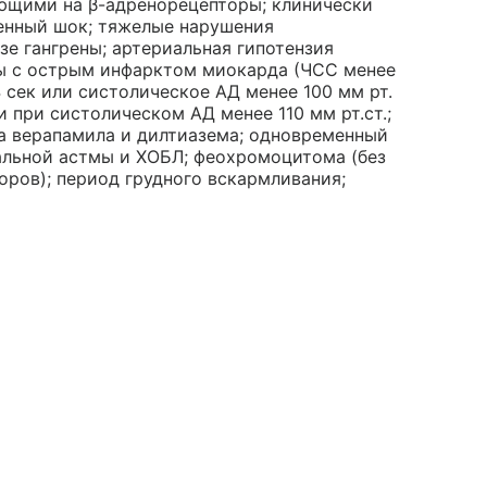
ющими на β-адренорецепторы; клинически
енный шок; тяжелые нарушения
зе гангрены; артериальная гипотензия
нты с острым инфарктом миокарда (ЧСС менее
4 сек или систолическое АД менее 100 мм рт.
и при систолическом АД менее 110 мм рт.ст.;
па верапамила и дилтиазема; одновременный
льной астмы и ХОБЛ; феохромоцитома (без
ров); период грудного вскармливания;