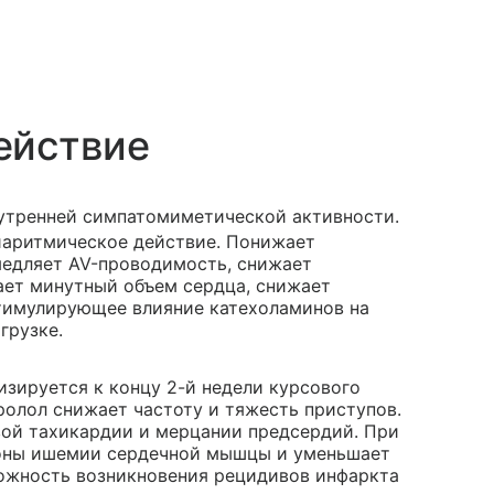
ействие
нутренней симпатомиметической активности.
тиаритмическое действие. Понижает
медляет AV-проводимость, снижает
ает минутный объем сердца, снижает
стимулирующее влияние катехоламинов на
грузке.
изируется к концу 2-й недели курсового
олол снижает частоту и тяжесть приступов.
ой тахикардии и мерцании предсердий. При
оны ишемии сердечной мышцы и уменьшает
можность возникновения рецидивов инфаркта