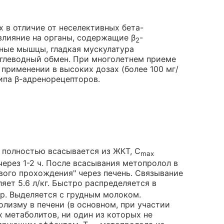
 в отличие от неселективных бета-
влияние на органы, содержащие β
-
2
ные мышцы, гладкая мускулатура
углеводный обмен. При многолетнем приеме
применении в высоких дозах (более 100 мг/
ипа β-адренорецепторов.
 полностью всасывается из ЖКТ, C
max
через 1-2 ч. После всасывания метопролол в
вого прохождения" через печень. Связывание
яет 5.6 л/кг. Быстро распределяется в
ер. Выделяется с грудным молоком.
лизму в печени (в основном, при участии
 метаболитов, ни один из которых не