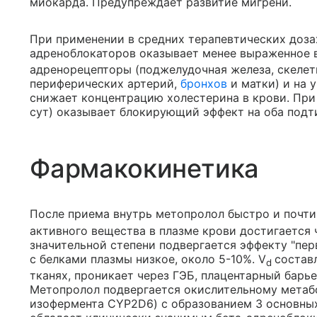
миокарда. Предупреждает развитие мигрени.
При применении в средних терапевтических дозах
адреноблокаторов оказывает менее выраженное 
адренорецепторы (поджелудочная железа, скелет
периферических артерий,
бронхов
и матки) и на 
снижает концентрацию холестерина в крови. При 
сут) оказывает блокирующий эффект на оба подт
Фармакокинетика
После приема внутрь метопролол быстро и почти
активного вещества в плазме крови достигается 
значительной степени подвергается эффекту "пер
с белками плазмы низкое, около 5-10%. V
составл
d
тканях, проникает через ГЭБ, плацентарный барь
Метопролол подвергается окислительному метабо
изофермента CYP2D6) с образованием 3 основных