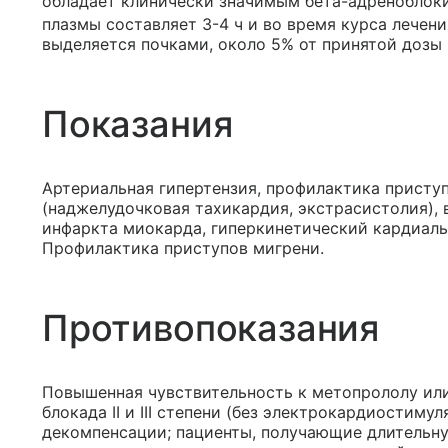
обладает клинически значимым бета-адренобло
плазмы составляет 3-4 ч и во время курса лечен
выделяется почками, около 5% от принятой дозы
Показания
Артериальная гипертензия, профилактика присту
(наджелудочковая тахикардия, экстрасистолия),
инфаркта миокарда, гиперкинетический кардиальн
Профилактика приступов мигрени.
Противопоказания
Повышенная чувствительность к метопрололу или
блокада II и III степени (без электрокардиостиму
декомпенсации; пациенты, получающие длитель