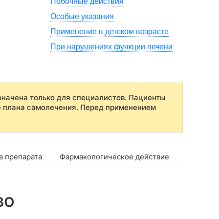
Побочные действия
Особые указания
Применение в детском возрасте
При нарушениях функции печени
начена только для специалистов. Пациенты
е плана самолечения. Перед применением
а препарата
Фармакологическое действие
Фармако
во