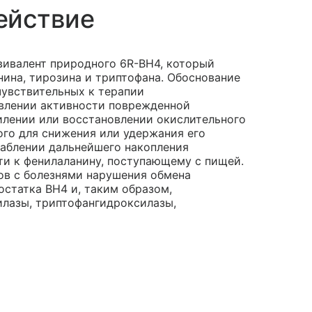
ействие
вивалент природного 6R-BH4, который
нина, тирозина и триптофана. Обоснование
чувствительных к терапии
овлении активности поврежденной
илении или восстановлении окислительного
ого для снижения или удержания его
лаблении дальнейшего накопления
ти к фенилаланину, поступающему с пищей.
ов с болезнями нарушения обмена
статка ВН4 и, таким образом,
илазы, триптофангидроксилазы,