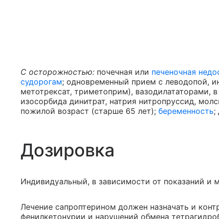
С осторожностью:
почечная или
печеночная недо
судорогам
; одновременный прием с леводопой, и
метотрексат, триметоприм), вазодилататорами, в
изосорбида динитрат, натрия нитропруссид, мол
пожилой возраст (старше 65 лет);
беременность
;
Дозировка
Индивидуальный, в зависимости от показаний и м
Лечение сапроптерином должен назначать и конт
фенилкетонурии и нарушений обмена тетрагидро