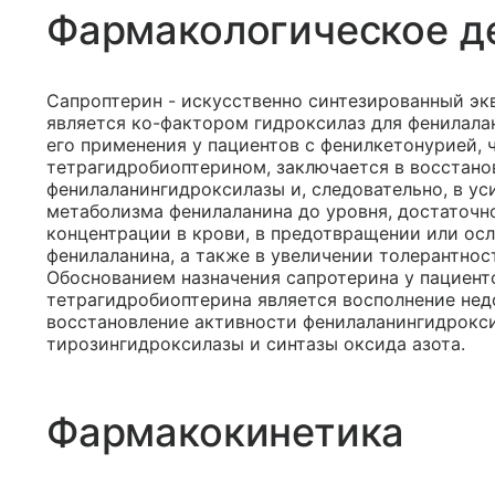
Фармакологическое д
Сапроптерин - искусственно синтезированный эк
является ко-фактором гидроксилаз для фенилала
его применения у пациентов с фенилкетонурией, 
тетрагидробиоптерином, заключается в восстан
фенилаланингидроксилазы и, следовательно, в ус
метаболизма фенилаланина до уровня, достаточн
концентрации в крови, в предотвращении или ос
фенилаланина, а также в увеличении толерантнос
Обоснованием назначения сапротерина у пациент
тетрагидробиоптерина является восполнение недо
восстановление активности фенилаланингидрокс
тирозингидроксилазы и синтазы оксида азота.
Фармакокинетика