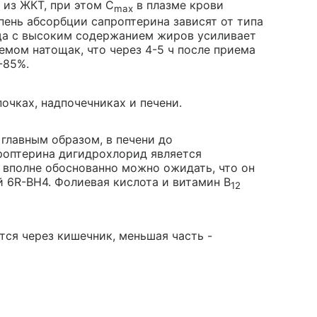
 из ЖКТ, при этом C
в плазме крови
max
епень абсорбции сапроптерина зависят от типа
ща с высоким содержанием жиров усиливает
емом натощак, что через 4-5 ч после приема
-85%.
очках, надпочечниках и печени.
главным образом, в печени до
роптерина дигидрохлорид является
 вполне обоснованно можно ожидать, что он
 6R-BH4. Фолиевая кислота и витамин В
12
ся через кишечник, меньшая часть -