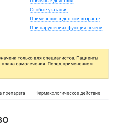
Побочные действия
Особые указания
Применение в детском возрасте
При нарушениях функции печени
начена только для специалистов. Пациенты
е плана самолечения. Перед применением
а препарата
Фармакологическое действие
Фармако
во