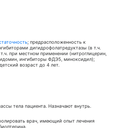
статочность
; предрасположенность к
нгибиторами дигидрофолатредуктазы (в т.ч.
 т.ч. при местном применении (нитроглицерин,
сидомин, ингибиторы ФДЭ5, миноксидил);
 детский возраст до 4 лет.
ассы тела пациента. Назначают внутрь.
ролировать врач, имеющий опыт лечения
биоптерина.