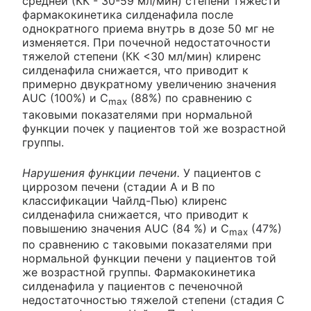
средней (КК - 30-59 мл/мин) степени тяжести
фармакокинетика силденафила после
однократного приема внутрь в дозе 50 мг не
изменяется. При почечной недостаточности
тяжелой степени (КК <30 мл/мин) клиренс
силденафила снижается, что приводит к
примерно двукратному увеличению значения
AUC (100%) и C
(88%) по сравнению с
max
таковыми показателями при нормальной
функции почек у пациентов той же возрастной
группы.
Нарушения функции печени.
У пациентов с
циррозом печени (стадии А и В по
классификации Чайлд-Пью) клиренс
силденафила снижается, что приводит к
повышению значения AUC (84 %) и C
(47%)
max
по сравнению с таковыми показателями при
нормальной функции печени у пациентов той
же возрастной группы. Фармакокинетика
силденафила у пациентов с печеночной
недостаточностью тяжелой степени (стадия С