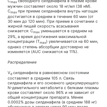
C
свободного силденафила в плазме крови
max
мужчин составляет около 18 нг/мл (38 нМ).
C
при приеме силденафила внутрь натощак
max
достигается в среднем в течение 60 мин (от
30 мин до 120 мин). При приеме в сочетании с
жирной пищей скорость всасывания
снижается: C
уменьшается в среднем на
max
29%, а время достижения максимальной
концентрации (Т
) увеличивается на 60 мин,
max
однако степень абсорбции достоверно не
изменяется (AUC снижается на 11%).
Распределение
V
силденафила в равновесном состоянии
d
составляет в среднем 105 л. Связь
силденафила и его основного циркулирующего
N-деметильного метаболита с белками плазмы
крови составляет около 96% и не зависит от
общей концентрации препарата. Менее
0.0002% дозы силденафила (в среднем 188 нг)
обнаружено в сперме через 90 мин после