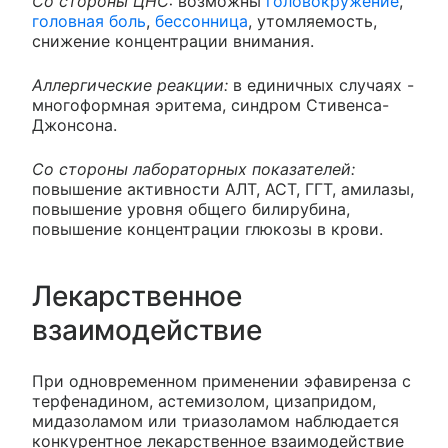
Со стороны ЦНС:
возможны
головокружение
,
головная боль
,
бессонница
, утомляемость,
снижение концентрации внимания.
Аллергические реакции:
в единичных случаях -
многоформная эритема, синдром Стивенса-
Джонсона.
Со стороны лабораторных показателей:
повышение активности АЛТ, АСТ, ГГТ, амилазы,
повышение уровня общего билирубина,
повышение концентрации глюкозы в крови.
Лекарственное
взаимодействие
При одновременном применении эфавиренза с
терфенадином, астемизолом, цизапридом,
мидазоламом или триазоламом наблюдается
конкурентное лекарственное взаимодействие