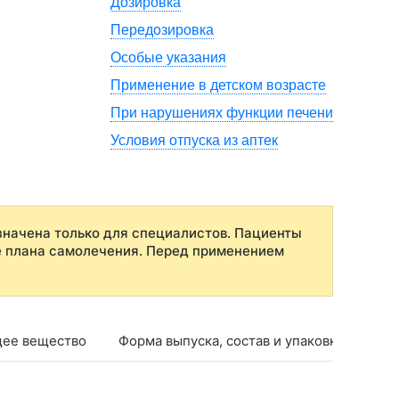
Дозировка
Передозировка
Особые указания
Применение в детском возрасте
При нарушениях функции печени
Условия отпуска из аптек
начена только для специалистов. Пациенты
е плана самолечения. Перед применением
ее вещество
Форма выпуска, состав и упаковка
Фар