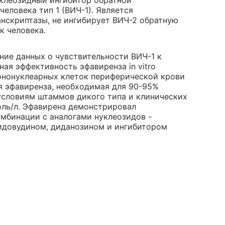
уклеозидный ингибитор обратной
еловека тип 1 (ВИЧ-1). Является
нскриптазы, не ингибирует ВИЧ-2 обратную
к человека.
ние данных о чувствительности ВИЧ-1 к
ная эффективность эфавиренза in vitro
ононуклеарных клеток периферической крови
я эфавиренза, необходимая для 90-95%
условиям штаммов дикого типа и клинических
моль/л. Эфавиренз демонстрировал
омбинации с аналогами нуклеозидов -
идовудином, диданозином и ингибитором