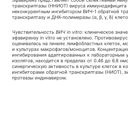
Эфавиренз представляет собой селективный нен
транскриптазы (ННИОТ) вируса иммунодефицита ч
неконкурентным ингибитором ВИЧ-1 обратной тра
транскриптазу и ДНК-полимеразы (α, β, γ, δ) клето
Чувствительность ВИЧ in vitro:
клиническое значе
эфавирензу in vitro не установлено. Противовирус
оценивалась на линиях лимфобластных клеток, м
и культурах макрофагов/моноцитов. Концентраци
ингибирования адаптированных к лабораторным 
изолятов, находится в пределах от 0.46 до 6.8 н
синергическую активность в культуре клеток в к
ингибиторами обратной транскриптазы (НИОТ), з
протеазы индинавиром.