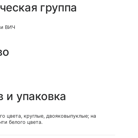
ческая группа
ии ВИЧ
во
в и упаковка
о цвета, круглые, двояковыпуклые; на
ти белого цвета.