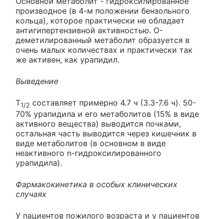
Основной метаболит - гидроксилированное
производное (в 4-м положении бензольного
кольца), которое практически не обладает
антигипертензивной активностью. O-
деметилированный метаболит образуется в
очень малых количествах и практически так
же активен, как урапидил.
Выведение
Т
составляет примерно 4.7 ч (3.3-7.6 ч). 50-
1/2
70% урапидила и его метаболитов (15% в виде
активного вещества) выводится почками,
остальная часть выводится через кишечник в
виде метаболитов (в основном в виде
неактивного n-гидроксилированного
урапидила).
Фармакокинетика в особых клинических
случаях
У пациентов пожилого возраста и у пациентов