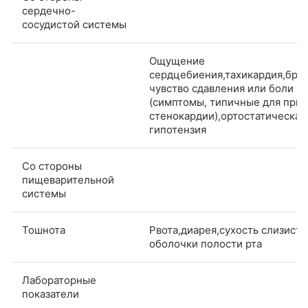
сердечно-
сосудистой системы
Ощущение
сердцебиения,тахикардия,брад
чувство сдавления или боли в 
(симптомы, типичные для прис
стенокардии),ортостатическая
гипотензия
Со стороны
пищеварительной
системы
Тошнота
Рвота,диарея,сухость слизист
оболочки полости рта
Лабораторные
показатели