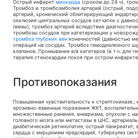
Острый инфаркт
миокарда
(сроком до 24 ч), тро
Тромбоз и тромбоэмболия артерий (острый, под
артерий, хронический облитерирующий эндартери
окклюзия центральных сосудов сетчатки с давност
(вены); тромбоз артерий вследствие диагностиче
тромбозы сосудов при катетеризации у новорожд
тромбоз глубоких вен
конечностей (давностью мен
операций на сосудах. Тромбоз гемодиализного ш
клапанов. Промывание в/в катетеров (в т.ч. для 
терапия стенокардии покоя при остром инфаркте
Противопоказания
Повышенная чувствительность к стрептокиназе.; 
эрозивно-язвенные поражения ЖКТ, воспалительн
множественные ранения, аневризма, опухоли с н
головного мозга или метастазы в ЦНС, артериальн
диабетическая ретинопатия, острый панкреатит, 
сердца с мерцанием предсердий, туберкулез (акти