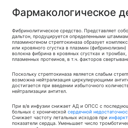
Фармакологическое д
Фибринолитическое средство. Представляет собо
дальтон, продуцируется определенными штаммам
плазминогеном стрептокиназа образует комплекс
или кровяного сгустка в плазмин (фибринолизин
волокна фибрина в кровяных сгустках и тромбах
плазменных протеинов, в т.ч. факторов свертывани
Поскольку стрептокиназа является слабым стрепт
возможна нейтрализация циркулирующими антите
достигается при введении избыточного количест
нейтрализации антител.
При в/в инфузии снижает АД и ОПСС с последую
больных с хронической
сердечной недостаточно
Снижает частоту летальных исходов при
инфаркт
показатели сердца. Уменьшает число тромботиче