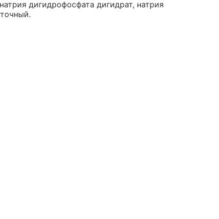
натрия дигидрофосфата дигидрат, натрия
оточный.