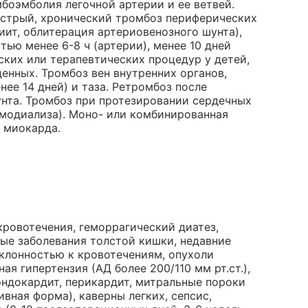
мбоэмболия легочной артерии и ее ветвей.
острый, хронический тромбоз периферических
ит, облитерация артериовенозного шунта),
ью менее 6-8 ч (артерии), менее 10 дней
ских или терапевтических процедур у детей,
енных. Тромбоз вен внутренних органов,
ее 14 дней) и таза. Ретромбоз после
унта. Тромбоз при протезировании сердечных
гемодиализа). Моно- или комбинированная
 миокарда.
кровотечения, геморрагический диатез,
ые заболевания толстой кишки, недавние
аклонностью к кровотечениям, опухоли
ая гипертензия (АД более 200/110 мм рт.ст.),
эндокардит, перикардит, митральные пороки
вная форма), каверны легких, сепсис,