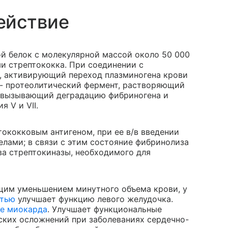
ействие
й белок с молекулярной массой около 50 000
и стрептококка. При соединении с
, активирующий переход плазминогена крови
) - протеолитический фермент, растворяющий
, вызывающий деградацию фибриногена и
я V и VII.
ококковым антигеном, при ее в/в введении
лами; в связи с этим состояние фибринолиза
ва стрептокиназы, необходимого для
щим уменьшением минутного объема крови, у
стью
улучшает функцию левого желудочка.
е миокарда
. Улучшает функциональные
ских осложнений при заболеваниях сердечно-