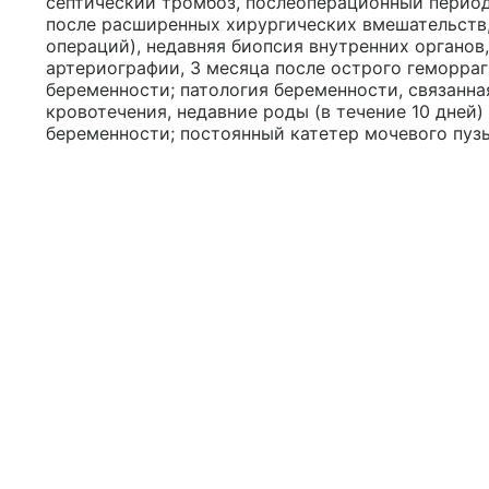
септический тромбоз, послеоперационный период
после расширенных хирургических вмешательств,
операций), недавняя биопсия внутренних органов
артериографии, 3 месяца после острого геморраг
беременности; патология беременности, связанн
кровотечения, недавние роды (в течение 10 дней
беременности; постоянный катетер мочевого пуз