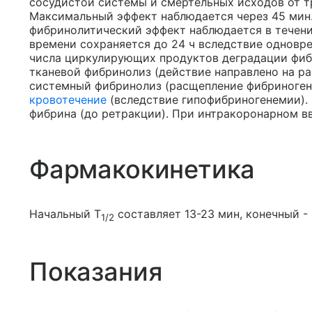
сосудистой системы и смертельных исходов от т
Максимальный эффект наблюдается через 45 мин
фибринолитический эффект наблюдается в течени
времени сохраняется до 24 ч вследствие одновр
числа циркулирующих продуктов деградации фибр
тканевой фибринолиз (действие направлено на ра
системный фибринолиз (расщепление фибриногена
кровотечение
(вследствие гипофибриногенемии).
фибрина (до ретракции). При интракоронарном вв
Фармакокинетика
Начальный T
составляет 13-23 мин, конечный -
1/2
Показания