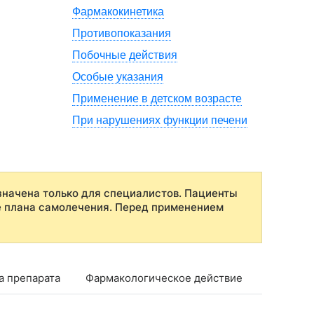
Фармакокинетика
Противопоказания
Побочные действия
Особые указания
Применение в детском возрасте
При нарушениях функции печени
начена только для специалистов. Пациенты
е плана самолечения. Перед применением
а препарата
Фармакологическое действие
Фармако