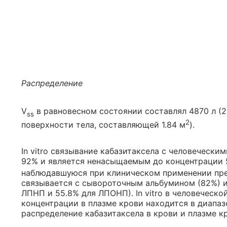
Распределение
V
в равновесном состоянии составлял 4870 л (2
ss
2
поверхности тела, составляющей 1.84 м
).
In vitro связывание кабазитаксела с человеческ
92% и является ненасыщаемым до концентрации 5
наблюдавшуюся при клиническом применении преп
связывается с сывороточным альбумином (82%) и
ЛПНП и 55.8% для ЛПОНП). In vitro в человеческ
концентрации в плазме крови находится в диапазо
распределение кабазитаксела в крови и плазме к