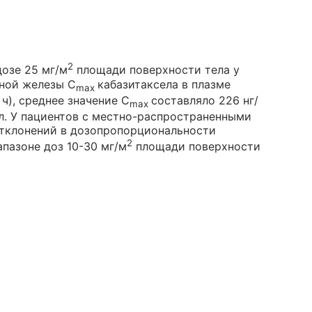
2
дозе 25 мг/м
площади поверхности тела у
ьной железы C
кабазитаксела в плазме
max
 ч), среднее значение C
составляло 226 нг/
max
л. У пациентов с местно-распространенными
тклонений в дозопропорциональности
2
апазоне доз 10-30 мг/м
площади поверхности