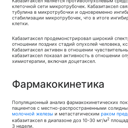
Кабазитаксел является противоопухолевым средс
клеточной сети микротрубочек. Кабазитаксел свя
тубулина в микротрубочки и одновременно ингиби
стабилизации микротрубочек, что в итоге ингиб
клетки.
Кабазитаксел продемонстрировал широкий спект
отношении поздних стадий опухолей человека, к
Кабазитаксел активен в отношении чувствительны
кабазитаксел показал активность в отношении оп
химиотерапии, включая доцетаксел.
Фармакокинетика
Популяционный анализ фармакокинетических пока
пациентов с местно-распространенными солидн
молочной железы
и метастатическим
раком пред
2
кабазитаксел в диапазоне доз 10-30 мг/м
площади
3 недели.