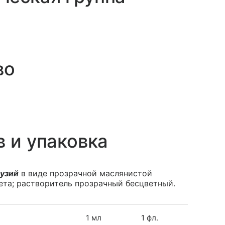
во
в и упаковка
фузий
в виде прозрачной маслянистой
ета; растворитель прозрачный бесцветный.
1 мл
1 фл.