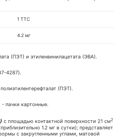
1 ТТС
4.2 мг
та (ПЭТ) и этиленвинилацетата (ЭВА).
7-4287).
полиэтилентерефталат (ПЭТ).
 - пачки картонные.
2
)
с площадью контактной поверхности 21 см
риблизительно 1.2 мг в сутки); представляет
формы с закругленными углами, матовой