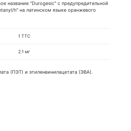
ое название "Durogesic" с предупредительной
ntanyl/h" на латинском языке оранжевого
1 ТТС
2.1 мг
та (ПЭТ) и этиленвинилацетата (ЭВА).