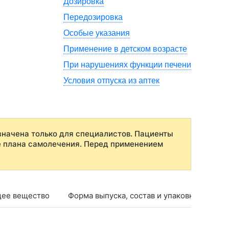
Дозировка
Передозировка
Особые указания
Применение в детском возрасте
При нарушениях функции печени
Условия отпуска из аптек
начена только для специалистов. Пациенты
е плана самолечения. Перед применением
ее вещество
Форма выпуска, состав и упаковка
Фар