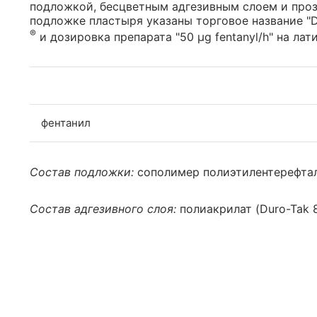
подложкой, бесцветным адгезивным слоем и проз
подложке пластыря указаны торговое название "
®
и дозировка препарата "50 μg fentanyl/h" на лат
фентанил
Состав подложки:
сополимер полиэтилентерефтала
Состав адгезивного слоя:
полиакрилат (Duro-Tak 8