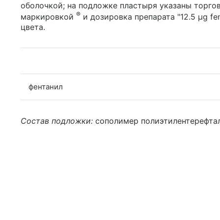
оболочкой; на подложке пластыря указаны торгов
®
маркировкой
и дозировка препарата "12.5 μg fe
цвета.
фентанил
Состав подложки:
сополимер полиэтилентерефтала