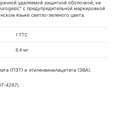
рачной удаляемой защитной оболочкой; на
Durogesic" с предупредительной маркировкой
инском языке светло-зеленого цвета.
1 ТТС
8.4 мг
та (ПЭТ) и этиленвинилацетата (ЭВА).
7-4287).