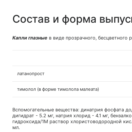
Состав и форма выпус
Капли глазные
в виде прозрачного, бесцветного р
латанопрост
тимолол (в форме тимолола малеата)
Вспомогательные вещества: динатрия фосфата дод
дигидрат - 5.2 мг, натрия хлорид - 4.1 мг, бензалк
гидроксида/1М раствор хлористоводородной кисло
мл.