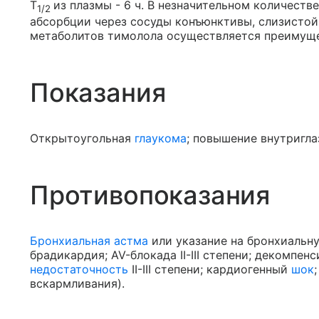
T
из плазмы - 6 ч. В незначительном количеств
1/2
абсорбции через сосуды конъюнктивы, слизистой 
метаболитов тимолола осуществляется преимуще
Показания
Открытоугольная
глаукома
; повышение внутригла
Противопоказания
Бронхиальная астма
или указание на бронхиальну
брадикардия; AV-блокада II-III степени; декомпе
недостаточность
II-III степени; кардиогенный
шок
вскармливания).