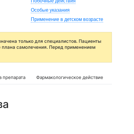
Побочные действия
Особые указания
Применение в детском возрасте
начена только для специалистов. Пациенты
е плана самолечения. Перед применением
а препарата
Фармакологическое действие
Фармако
ва