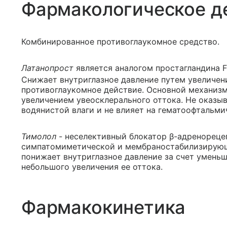
Фармакологическое д
Комбинированное противоглаукомное средство.
Латанопрост
является аналогом простагландина F
Снижает внутриглазное давление путем увеличен
противоглаукомное действие. Основной механизм
увеличением увеосклерального оттока. Не оказы
водянистой влаги и не влияет на гематоофтальми
Тимолол
- неселективный блокатор β-адренореце
симпатомиметической и мембраностабилизирующ
понижает внутриглазное давление за счет умень
небольшого увеличения ее оттока.
Фармакокинетика