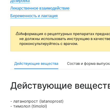
Дозировка
Лекарственное взаимодействие
Беременность и лактация
Информация о рецептурных препаратах предназ
не должны использовать инструкцию в качеств
проконсультируйтесь с врачом.
Действующие вещества
Состав и форма выпуск
Действующие вещест
- латанопрост (latanoprost)
- тимолол (timolol)