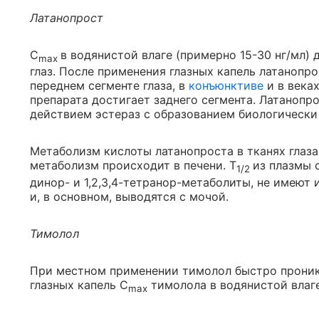
Латанопрост
C
в водянистой влаге (примерно 15-30 нг/мл) 
max
глаз. После применения глазных капель латанопро
переднем сегменте глаза, в
конъюнктиве
и в века
препарата достигает заднего сегмента. Латанопр
действием эстераз с образованием биологически
Метаболизм кислоты латанопроста в тканях глаза
метаболизм происходит в печени. T
из плазмы 
1/2
динор- и 1,2,3,4-тетранор-метаболиты, не имеют
и, в основном, выводятся с мочой.
Тимолол
При местном применении тимолол быстро проник
глазных капель C
тимолола в водянистой влаге 
max