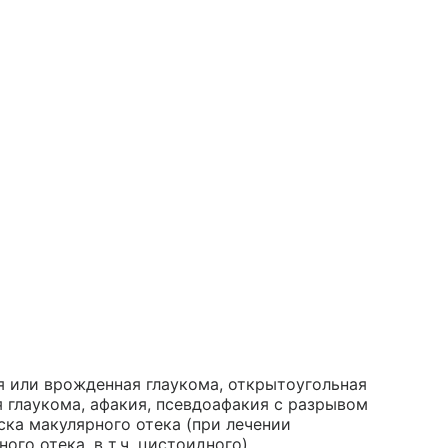
я или врожденная глаукома, открытоугольная
я глаукома, афакия, псевдоафакия с разрывом
ска макулярного отека (при лечении
го отека, в т.ч. цистоидного).