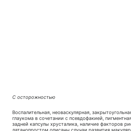
С осторожностью
Воспалительная, неоваскулярная, закрытоугольна
глаукома в сочетании с псевдофакией, пигментна
задней капсулы хрусталика, наличие факторов ри
латанопростом описаны случаи развития макулярно