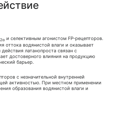
ействие
и селективным агонистом FP-рецепторов.
2α
ия оттока водянистой влаги и оказывает
 действия латанопроста связан с
вает достоверного влияния на продукцию
ческий барьер.
пторов с незначительной внутренней
ей активностью. При местном применении
шения образования водянистой влаги и