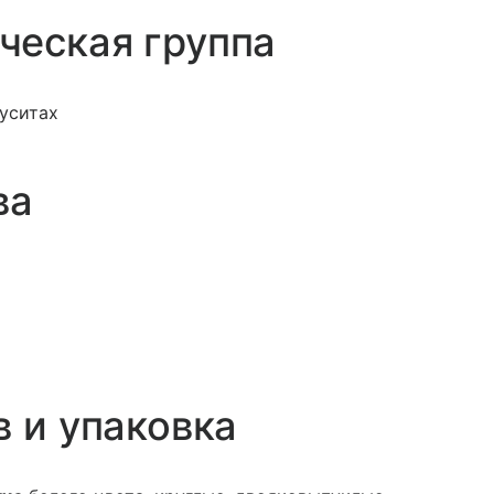
ческая группа
уситах
ва
в и упаковка