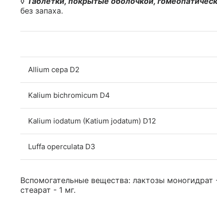
◊
Таблетки, покрытые оболочкой, гомеопатичес
без запаха.
Allium сера D2
Kalium bichromicum D4
Kalium iodatum (Katium jodatum) D12
Luffa operculata D3
Вспомогательные вещества: лактозы моногидрат - 
стеарат - 1 мг.