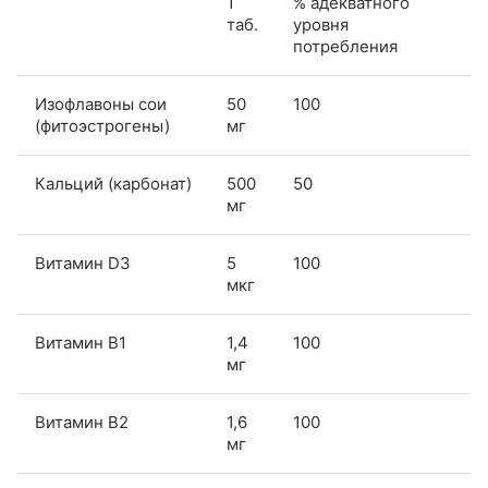
1
% адекватного
таб.
уровня
потребления
Изофлавоны сои
50
100
(фитоэстрогены)
мг
Кальций (карбонат)
500
50
мг
Витамин D3
5
100
мкг
Витамин B1
1,4
100
мг
Витамин B2
1,6
100
мг