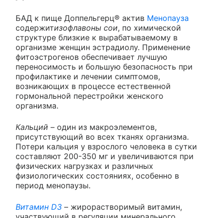
БАД к пище Доппельгерц® актив
Менопауза
содержит
изофлавоны сои
, по химической
структуре близкие к вырабатываемому в
организме женщин эстрадиолу. Применение
фитоэстрогенов обеспечивает лучшую
переносимость и большую безопасность при
профилактике и лечении симптомов,
возникающих в процессе естественной
гормональной перестройки женского
организма.
Кальций
– один из макроэлементов,
присутствующий во всех тканях организма.
Потери кальция у взрослого человека в сутки
составляют 200-350 мг и увеличиваются при
физических нагрузках и различных
физиологических состояниях, особенно в
период менопаузы.
Витамин D3
– жирорастворимый витамин,
участвующий в регуляции минерального