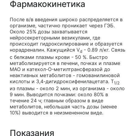
Фармакокинетика
После в/в введения широко распределяется в
организме, частично проникает через ГЭБ.
Около 25% дозы захватывается
нейросекреторными везикулами, где
происходит гидроксилирование и образуется
норадреналин. Кажущийся V
- 0.89 л/кг. Связь
d
с белками плазмы крови - 50 %. Быстро
метаболизируется в печени, почках и плазме
МАО и катехол-O-метилтрансферазой до
неактивных метаболитов - гомованилиновой
кислоты и 3,4-дигидроксифенилацетата. T
1/2
из плазмы - около 2 мин, из организма - около
9 мин. Выводится почками: около 80% в
течение 24 ч; главным образом в виде
метаболитов, небольшая часть дозы (менее
10%) выводится в неизмененном виде.
Показания