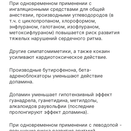
При одновременном применении с
ингаляционными средствами для общей
анестезии, производными углеводородов (в
т.ч. с циклопропаном, хлороформом,
энфлураном, галотаном, изофлураном,
метоксифлураном) повышается риск развития
тяжелых нарушений сердечного ритма.
Другие симпатомиметики, а также кокаин
усиливают кардиотоксическое действие.
Производные бутирофенона, бета-
адреноблокаторы уменьшают действие
допамина.
Допамин уменьшает гипотензивный эффект
гуанадрела, гуанетидина, метилдопы,
алкалоидов раувольфии (последние
пролонгируют эффект допамина).
При одновременном применении с леводопой -
повышение риска развития аритмий.