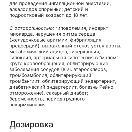
для проведения ингаляционной анестезии,
алкалоидов спорыньи; детский и
подростковый возраст до 18 лет.
С осторожностью:
гиповолемия, инфаркт
миокарда, нарушения ритма сердца
(желудочковые аритмии, фибрилляция
предсердий), выраженный стеноз устья аорты,
метаболический ацидоз, гиперкапния,
гипоксия, артериальная гипотензия в "малом"
круге кровообращения, облитерирующие
заболевания сосудов (в .ч. атеросклероз,
тромбоэмболия, облитерирующий
тромбангиит, облитерирующий эндартериит,
диабетический эндартериит, болезнь Рейно,
отморожение), сахарный диабет;
беременность, период грудного
вскармливания.
Дозировка