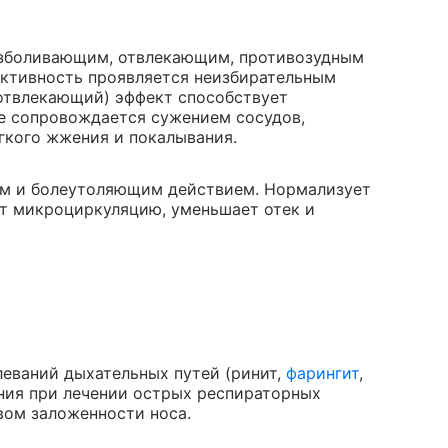
зболивающим, отвлекающим, противозудным
активность проявляется неизбирательным
отвлекающий) эффект способствует
е сопровождается сужением сосудов,
кого жжения и покалывания.
ым и болеутоляющим действием. Нормализует
т микроциркуляцию, уменьшает отек и
еваний дыхательных путей (ринит,
фарингит
,
ания при лечении острых респираторных
вом заложенности носа.