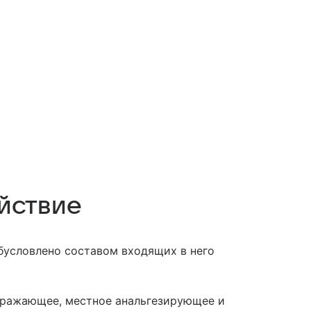
йствие
бусловлено составом входящих в него
дражающее, местное анальгезирующее и