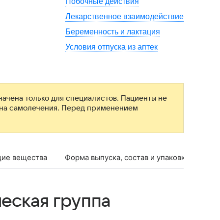
Побочные действия
Лекарственное взаимодействие
Беременность и лактация
Условия отпуска из аптек
ачена только для специалистов. Пациенты не
ана самолечения. Перед применением
ие вещества
Форма выпуска, состав и упаковка
Фар
еская группа