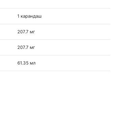
1 карандаш
207.7 мг
207.7 мг
61.35 мл