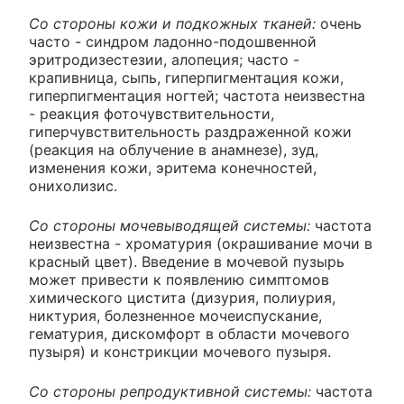
Со стороны кожи и подкожных тканей:
очень
часто - синдром ладонно-подошвенной
эритродизестезии, алопеция; часто -
крапивница, сыпь, гиперпигментация кожи,
гиперпигментация ногтей; частота неизвестна
- реакция фоточувствительности,
гиперчувствительность раздраженной кожи
(реакция на облучение в анамнезе), зуд,
изменения кожи, эритема конечностей,
онихолизис.
Со стороны мочевыводящей системы:
частота
неизвестна - хроматурия (окрашивание мочи в
красный цвет). Введение в мочевой пузырь
может привести к появлению симптомов
химического цистита (дизурия, полиурия,
никтурия, болезненное мочеиспускание,
гематурия, дискомфорт в области мочевого
пузыря) и констрикции мочевого пузыря.
Со стороны репродуктивной системы:
частота