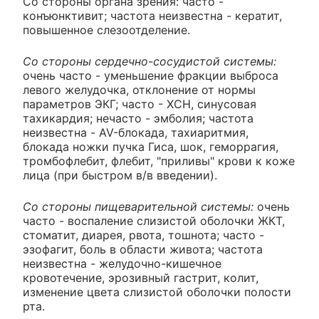
Со стороны органа зрения: часто -
конъюнктивит; частота неизвестна - кератит,
повышенное слезоотделение.
Со стороны сердечно-сосудистой системы:
очень часто - уменьшение фракции выброса
левого желудочка, отклонение от нормы
параметров ЭКГ; часто - ХСН, синусовая
тахикардия; нечасто - эмболия; частота
неизвестна - AV-блокада, тахиаритмия,
блокада ножки пучка Гиса, шок, геморрагия,
тромбофлебит, флебит, "приливы" крови к коже
лица (при быстром в/в введении).
Со стороны пищеварительной системы:
очень
часто - воспаление слизистой оболочки ЖКТ,
стоматит, диарея, рвота, тошнота; часто -
эзофагит, боль в области живота; частота
неизвестна - желудочно-кишечное
кровотечение, эрозивный гастрит, колит,
изменение цвета слизистой оболочки полости
рта.