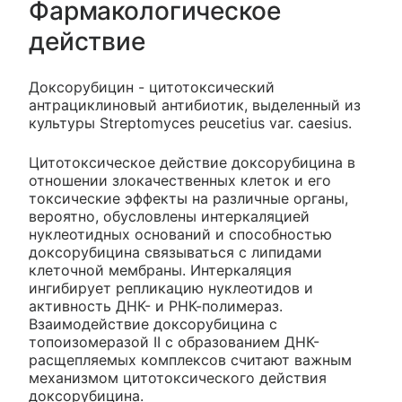
Фармакологическое
действие
Доксорубицин - цитотоксический
антрациклиновый антибиотик, выделенный из
культуры Streptomyces peucetius var. caesius.
Цитотоксическое действие доксорубицина в
отношении злокачественных клеток и его
токсические эффекты на различные органы,
вероятно, обусловлены интеркаляцией
нуклеотидных оснований и способностью
доксорубицина связываться с липидами
клеточной мембраны. Интеркаляция
ингибирует репликацию нуклеотидов и
активность ДНК- и РНК-полимераз.
Взаимодействие доксорубицина с
топоизомеразой II с образованием ДНК-
расщепляемых комплексов считают важным
механизмом цитотоксического действия
доксорубицина.