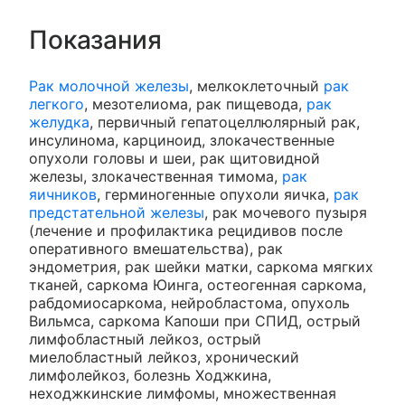
Показания
Рак молочной железы
, мелкоклеточный
рак
легкого
, мезотелиома, рак пищевода,
рак
желудка
, первичный гепатоцеллюлярный рак,
инсулинома, карциноид, злокачественные
опухоли головы и шеи, рак щитовидной
железы, злокачественная тимома,
рак
яичников
, герминогенные опухоли яичка,
рак
предстательной железы
, рак мочевого пузыря
(лечение и профилактика рецидивов после
оперативного вмешательства), рак
эндометрия, рак шейки матки, саркома мягких
тканей, саркома Юинга, остеогенная саркома,
рабдомиосаркома, нейробластома, опухоль
Вильмса, саркома Капоши при СПИД, острый
лимфобластный лейкоз, острый
миелобластный лейкоз, хронический
лимфолейкоз, болезнь Ходжкина,
неходжкинские лимфомы, множественная