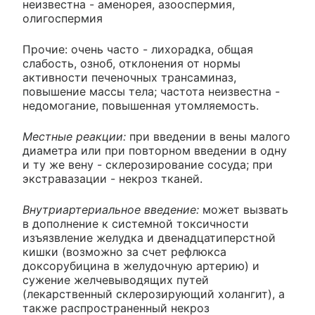
неизвестна - аменорея, азооспермия,
олигоспермия
Прочие: очень часто - лихорадка, общая
слабость, озноб, отклонения от нормы
активности печеночных трансаминаз,
повышение массы тела; частота неизвестна -
недомогание, повышенная утомляемость.
Местные реакции:
при введении в вены малого
диаметра или при повторном введении в одну
и ту же вену - склерозирование сосуда; при
экстравазации - некроз тканей.
Внутриартериальное введение:
может вызвать
в дополнение к системной токсичности
изъязвление желудка и двенадцатиперстной
кишки (возможно за счет рефлюкса
доксорубицина в желудочную артерию) и
сужение желчевыводящих путей
(лекарственный склерозирующий холангит), а
также распространенный некроз