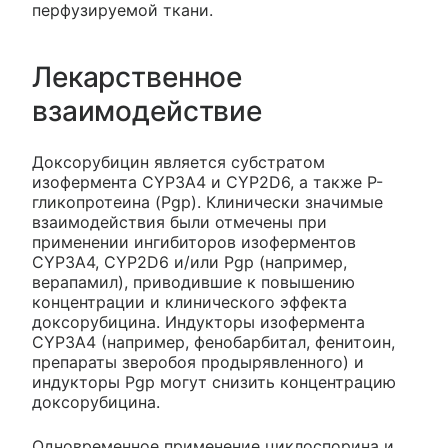
перфузируемой ткани.
Лекарственное
взаимодействие
Доксорубицин является субстратом
изофермента CYP3A4 и CYP2D6, а также Р-
гликопротеина (Pgp). Клинически значимые
взаимодействия были отмечены при
применении ингибиторов изоферментов
CYP3A4, CYP2D6 и/или Pgp (например,
верапамил), приводившие к повышению
концентрации и клинического эффекта
доксорубицина. Индукторы изофермента
CYP3A4 (например, фенобарбитал, фенитоин,
препараты зверобоя продырявленного) и
индукторы Pgp могут снизить концентрацию
доксорубицина.
Одновременное применение циклоспорина и