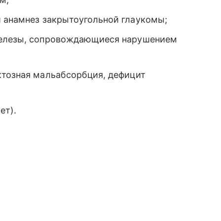
 анамнез закрытоугольной глаукомы;
железы, сопровождающиеся нарушением
ктозная мальабсорбция, дефицит
ет).