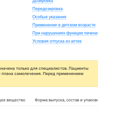
Дозировка
Передозировка
Особые указания
Применение в детском возрасте
При нарушениях функции печени
Условия отпуска из аптек
начена только для специалистов. Пациенты
е плана самолечения. Перед применением
ее вещество
Форма выпуска, состав и упаковка
Фар