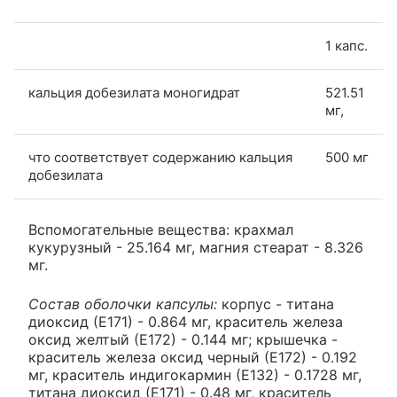
1 капс.
кальция добезилата моногидрат
521.51
мг,
что соответствует содержанию кальция
500 мг
добезилата
Вспомогательные вещества: крахмал
кукурузный - 25.164 мг, магния стеарат - 8.326
мг.
Состав оболочки капсулы:
корпус - титана
диоксид (Е171) - 0.864 мг, краситель железа
оксид желтый (Е172) - 0.144 мг; крышечка -
краситель железа оксид черный (Е172) - 0.192
мг, краситель индигокармин (Е132) - 0.1728 мг,
титана диоксид (Е171) - 0.48 мг, краситель