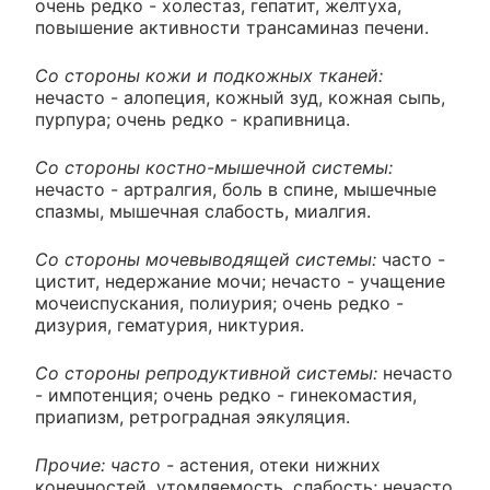
очень редко - холестаз, гепатит, желтуха,
повышение активности трансаминаз печени.
Со стороны кожи и подкожных тканей:
нечасто - алопеция, кожный зуд, кожная сыпь,
пурпура; очень редко - крапивница.
Со стороны костно-мышечной системы:
нечасто - артралгия, боль в спине, мышечные
спазмы, мышечная слабость, миалгия.
Со стороны мочевыводящей системы:
часто -
цистит, недержание мочи; нечасто - учащение
мочеиспускания, полиурия; очень редко -
дизурия, гематурия, никтурия.
Со стороны репродуктивной системы:
нечасто
- импотенция; очень редко - гинекомастия,
приапизм, ретроградная эякуляция.
Прочие: часто -
астения, отеки нижних
конечностей, утомляемость, слабость; нечасто