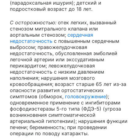
(парадоксальная ишурия); детский и
подростковый возраст до 18 лет.
С осторожностью:
отек легких, вызванный
стенозом митрального клапана или
аортальным стенозом;
сердечная
недостаточность
с повышенным сердечным
выбросом; правожелудочковая
недостаточность, обусловленная эмболией
легочной артерии или экссудативным
перикардитом; левожелудочковая
недостаточность с низким давлением
наполнения; нарушения мозгового
кровообращения; возраст старше 65 лет из-за
опасности развития ортостатических
симптомов (обморок,
головокружение
);
одновременное применение с ингибиторами
фосфодиэстеразы 5-го типа (ФДЭ-5) (угроза
возникновения симптоматической
артериальной гипотензии); нарушения функции
печени; беременность; при проведении
операции по поводу катаракты.