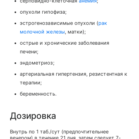
серповидно-клеточная
анемия
;
опухоли гипофиза;
эстрогенозависимые опухоли (
рак
молочной железы
, матки);
острые и хронические заболевания
печени;
эндометриоз;
артериальная гипертензия, резистентная к
терапии;
беременность.
Дозировка
Внутрь по 1 таб./сут (предпочтительнее
вечером) в течение 21 дня, затем следует 7-