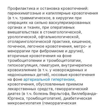
Профилактика и остановка кровотечений:
паренхиматозные и капиллярные кровотечения
(в т.ч. травматическое, в хирургии при
операциях на сильно васкуляризированных
органах и тканях, при оперативных
вмешательствах в стоматологической,
урологической, офтальмологической,
отоларингологической практике, кишечное,
почечное, легочное кровотечения, метро- и
меноррагии при фибромиоме и другие),
вторичные кровотечения на фоне
тромбоцитопении и тромбоцитопатии,
гипокоагуляция, гематурия, внутричерепное
кровоизлияние (в т.ч. у новорожденных и
недоношенных детей), носовые кровотечения
на фоне
артериальной гипертензии
,
кровотечения, обусловленные приемом
лекарственных средств, геморрагический
диатез (в т.ч. болезнь Верльгофа, Виллебранда-
Юргенса, тромбоцитопатия), диабетическая
микроангиопатия (геморрагическая