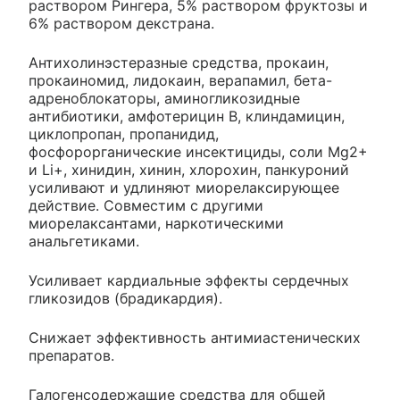
раствором Рингера, 5% раствором фруктозы и
6% раствором декстрана.
Антихолинэстеразные средства, прокаин,
прокаиномид, лидокаин, верапамил, бета-
адреноблокаторы, аминогликозидные
антибиотики, амфотерицин B, клиндамицин,
циклопропан, пропанидид,
фосфорорганические инсектициды, соли Mg2+
и Li+, хинидин, хинин, хлорохин, панкуроний
усиливают и удлиняют миорелаксирующее
действие. Совместим с другими
миорелаксантами, наркотическими
анальгетиками.
Усиливает кардиальные эффекты сердечных
гликозидов (брадикардия).
Снижает эффективность антимиастенических
препаратов.
Галогенсодержащие средства для общей