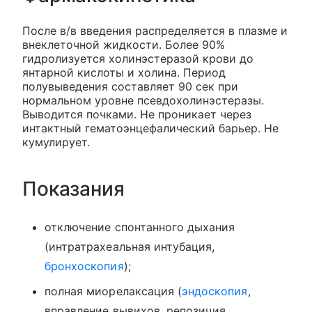
После в/в введения распределяется в плазме и
внеклеточной жидкости. Более 90%
гидролизуется холинэстеразой крови до
янтарной кислоты и холина. Период
полувыведения составляет 90 сек при
нормальном уровне псевдохолинэстеразы.
Выводится почками. Не проникает через
интактный гематоэнцефалический барьер. Не
кумулирует.
Показания
отключение спонтанного дыхания
(интратрахеальная интубация,
бронхоскопия
);
полная миорелаксация (
эндоскопия
,
вправление вывихов, репозиция