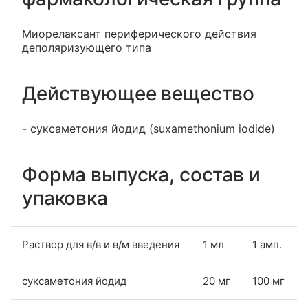
Миорелаксант периферического действия
деполяризующего типа
Действующее вещество
- суксаметония йодид (suxamethonium iodide)
Форма выпуска, состав и
упаковка
Раствор для в/в и в/м введения
1 мл
1 амп.
суксаметония йодид
20 мг
100 мг