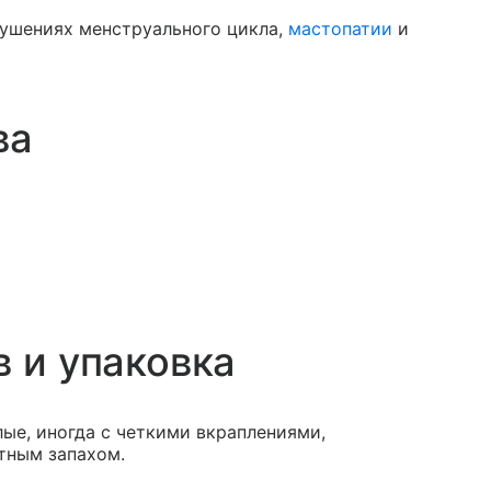
рушениях менструального цикла,
мастопатии
и
ва
в и упаковка
ые, иногда с четкими вкраплениями,
тным запахом.