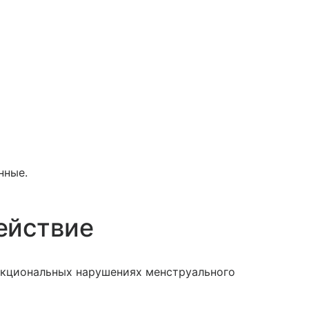
нные.
ействие
нкциональных нарушениях менструального