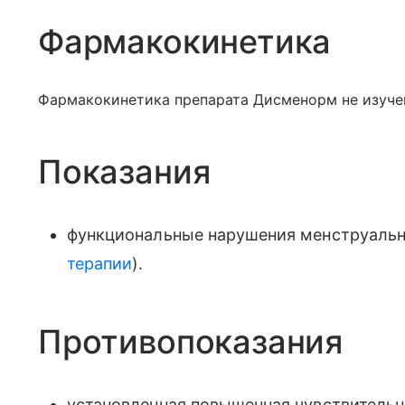
Фармакокинетика
Фармакокинетика препарата Дисменорм не изуче
Показания
функциональные нарушения менструально
терапии
).
Противопоказания
установленная повышенная чувствительн