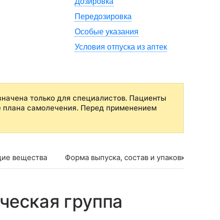
Дозировка
Передозировка
Особые указания
Условия отпуска из аптек
начена только для специалистов. Пациенты
е плана самолечения. Перед применением
ие вещества
Форма выпуска, состав и упаковка
Фар
ческая группа