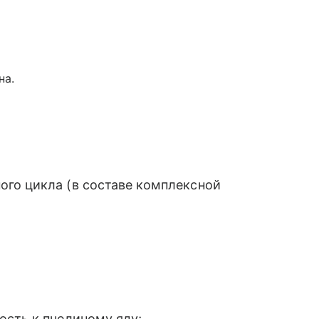
на.
го цикла (в составе комплексной
ость к пчелиному яду;