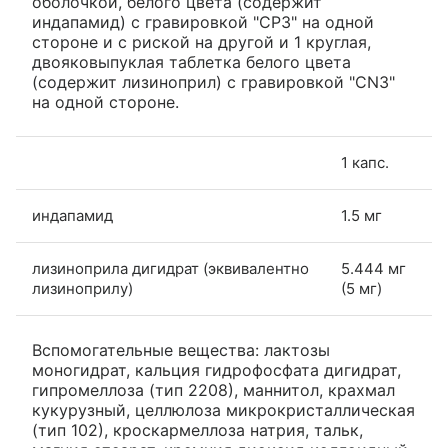
оболочкой, белого цвета (содержит
индапамид) с гравировкой "СР3" на одной
стороне и с риской на другой и 1 круглая,
двояковыпуклая таблетка белого цвета
(содержит лизиноприл) с гравировкой "CN3"
на одной стороне.
1 капс.
индапамид
1.5 мг
лизиноприла дигидрат (эквивалентно
5.444 мг
лизиноприлу)
(5 мг)
Вспомогательные вещества: лактозы
моногидрат, кальция гидрофосфата дигидрат,
гипромеллоза (тип 2208), маннитол, крахмал
кукурузный, целлюлоза микрокристаллическая
(тип 102), кроскармеллоза натрия, тальк,