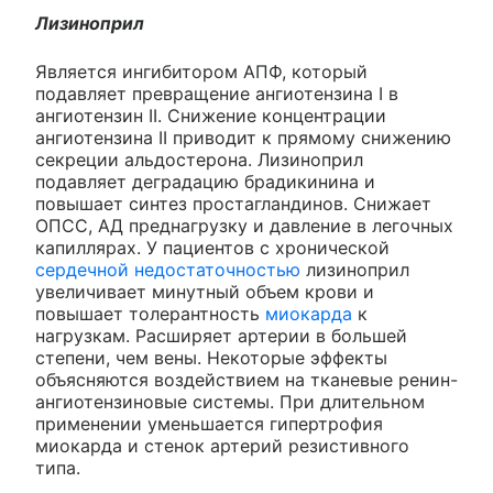
Лизиноприл
Является ингибитором АПФ, который
подавляет превращение ангиотензина I в
ангиотензин II. Снижение концентрации
ангиотензина II приводит к прямому снижению
секреции альдостерона. Лизиноприл
подавляет деградацию брадикинина и
повышает синтез простагландинов. Снижает
ОПСС, АД преднагрузку и давление в легочных
капиллярах. У пациентов с хронической
сердечной недостаточностью
лизиноприл
увеличивает минутный объем крови и
повышает толерантность
миокарда
к
нагрузкам. Расширяет артерии в большей
степени, чем вены. Некоторые эффекты
объясняются воздействием на тканевые ренин-
ангиотензиновые системы. При длительном
применении уменьшается гипертрофия
миокарда и стенок артерий резистивного
типа.