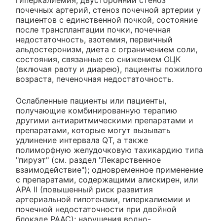
гиперкалиемия, двусторонний стеноз
почечных артерий, стеноз почечной артерии у
пациентов с единственной почкой, состояние
после трансплантации почки, почечная
недостаточность, азотемия, первичный
альдостеронизм, диета с ограничением соли,
состояния, связанные со снижением ОЦК
(включая рвоту и диарею), пациенты пожилого
возраста, печеночная недостаточность.
Ослабленные пациенты или пациенты,
получающие комбинированную терапию
другими антиаритмическими препаратами и
препаратами, которые могут вызывать
удлинение интервала QT, а также
полиморфную желудочковую тахикардию типа
"пируэт" (см. раздел "Лекарственное
взаимодействие"); одновременное применение
с препаратами, содержащими алискирен, или
АРА II (повышенный риск развития
артериальной гипотензии, гиперкалиемии и
почечной недостаточности при двойной
блокаде РААС); нарушения водно-