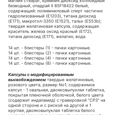
магния стеарат, кремния диоксид коллоидный
безводный, опадрай II 85F18422 белый,
содержащий: поливиниловый спирт частично
гидролизованный (E1203), титана диоксид
(E171), макрогол-3350 (E1521), тальк (E553b);
твердая желатиновая капсула, содержащая:
краситель железа оксид красный (E172),
титана диоксид (E171), желатин, вода.
14 шт. - блистеры (1) - пачки картонные.
14 шт. - блистеры (2) - пачки картонные.
14 шт. - блистеры (4) - пачки картонные.
14 шт. - блистеры (8) - пачки картонные.
Капсулы с модифицированным
высвобождением
твердые желатиновые,
розового цвета, размер No1; содержимое
капсул - 1 овальная, двояковыпуклая таблетка,
покрытая пленочной оболочкой, белого цвета
(содержит индапамид) с гравировкой "СР3" на
одной стороне и с риской на другой и 1
круглая, двояковыпуклая таблетка белого