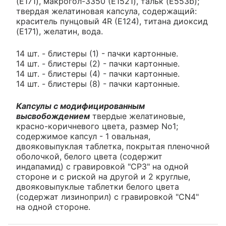
(E171), макрогол-3350 (E1521), тальк (E553b);
твердая желатиновая капсула, содержащий:
краситель пунцовый 4R (E124), титана диоксид
(E171), желатин, вода.
14 шт. - блистеры (1) - пачки картонные.
14 шт. - блистеры (2) - пачки картонные.
14 шт. - блистеры (4) - пачки картонные.
14 шт. - блистеры (8) - пачки картонные.
Капсулы с модифицированным
высвобождением
твердые желатиновые,
красно-коричневого цвета, размер No1;
содержимое капсул - 1 овальная,
двояковыпуклая таблетка, покрытая пленочной
оболочкой, белого цвета (содержит
индапамид) с гравировкой "СР3" на одной
стороне и с риской на другой и 2 круглые,
двояковыпуклые таблетки белого цвета
(содержат лизиноприл) с гравировкой "CN4"
на одной стороне.