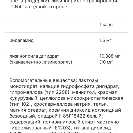
цвета (содержит лизиноприл) с гравировкой
"CN4" на одной стороне.
1 капс.
индапамид
1.5 мг
лизиноприла дигидрат
10.888 мг
(эквивалентно лизиноприлу)
(10 мг)
Вспомогательные вещества: лактозы
моногидрат, кальция гидрофосфата дигидрат,
гипромеллоза (тип 2208), маннитол, крахмал
кукурузный, целлюлоза микрокристаллическая
(тип 102), кроскармеллоза натрия, тальк,
магния стеарат, кремния диоксид коллоидный
безводный, опадрай II 85F18422 белый,
содержащий: поливиниловый спирт частично
гидролизованный (E1203), титана диоксид