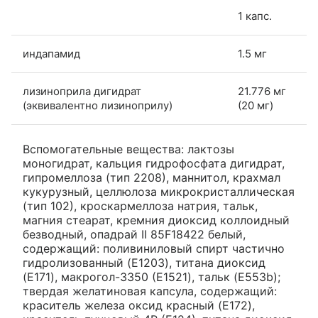
1 капс.
индапамид
1.5 мг
лизиноприла дигидрат
21.776 мг
(эквивалентно лизиноприлу)
(20 мг)
Вспомогательные вещества: лактозы
моногидрат, кальция гидрофосфата дигидрат,
гипромеллоза (тип 2208), маннитол, крахмал
кукурузный, целлюлоза микрокристаллическая
(тип 102), кроскармеллоза натрия, тальк,
магния стеарат, кремния диоксид коллоидный
безводный, опадрай II 85F18422 белый,
содержащий: поливиниловый спирт частично
гидролизованный (E1203), титана диоксид
(E171), макрогол-3350 (E1521), тальк (E553b);
твердая желатиновая капсула, содержащий:
краситель железа оксид красный (E172),