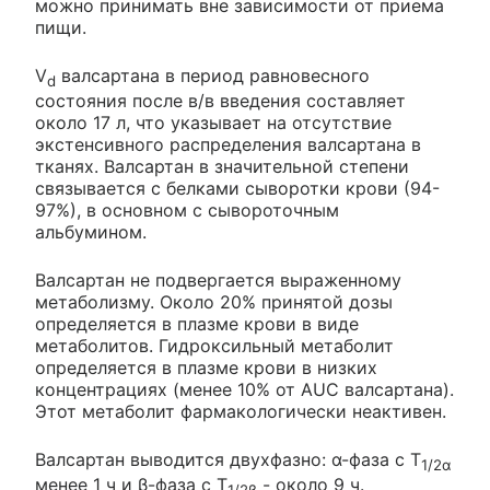
можно принимать вне зависимости от приема
пищи.
V
валсартана в период равновесного
d
состояния после в/в введения составляет
около 17 л, что указывает на отсутствие
экстенсивного распределения валсартана в
тканях. Валсартан в значительной степени
связывается с белками сыворотки крови (94-
97%), в основном с сывороточным
альбумином.
Валсартан не подвергается выраженному
метаболизму. Около 20% принятой дозы
определяется в плазме крови в виде
метаболитов. Гидроксильный метаболит
определяется в плазме крови в низких
концентрациях (менее 10% от AUC валсартана).
Этот метаболит фармакологически неактивен.
Валсартан выводится двухфазно: α-фаза с Т
1/2α
менее 1 ч и β-фаза с Т
- около 9 ч.