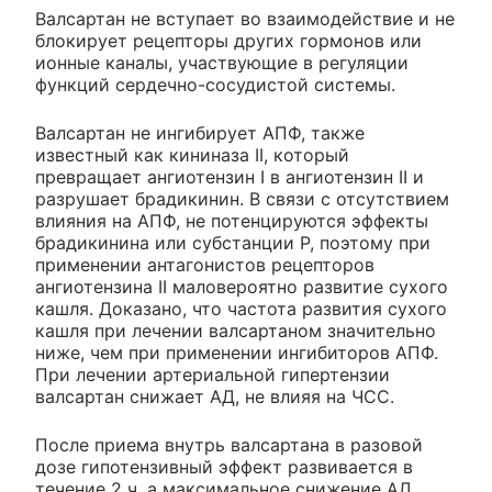
Валсартан не вступает во взаимодействие и не
блокирует рецепторы других гормонов или
ионные каналы, участвующие в регуляции
функций сердечно-сосудистой системы.
Валсартан не ингибирует АПФ, также
известный как кининаза II, который
превращает ангиотензин I в ангиотензин II и
разрушает брадикинин. В связи с отсутствием
влияния на АПФ, не потенцируются эффекты
брадикинина или субстанции Р, поэтому при
применении антагонистов рецепторов
ангиотензина II маловероятно развитие сухого
кашля. Доказано, что частота развития сухого
кашля при лечении валсартаном значительно
ниже, чем при применении ингибиторов АПФ.
При лечении артериальной гипертензии
валсартан снижает АД, не влияя на ЧСС.
После приема внутрь валсартана в разовой
дозе гипотензивный эффект развивается в
течение 2 ч, а максимальное снижение АД