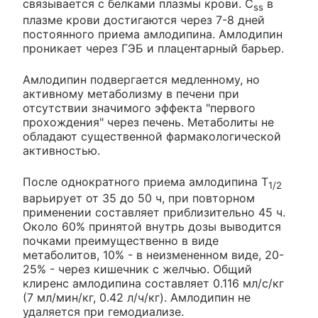
связывается с белками плазмы крови. C
в
ss
плазме крови достигаются через 7-8 дней
постоянного приема амлодипина. Амлодипин
проникает через ГЭБ и плацентарный барьер.
Амлодипин подвергается медленному, но
активному метаболизму в печени при
отсутствии значимого эффекта "первого
прохождения" через печень. Метаболиты не
обладают существенной фармакологической
активностью.
После однократного приема амлодипина Т
1/2
варьирует от 35 до 50 ч, при повторном
применении составляет приблизительно 45 ч.
Около 60% принятой внутрь дозы выводится
почками преимущественно в виде
метаболитов, 10% - в неизмененном виде, 20-
25% - через кишечник с желчью. Общий
клиренс амлодипина составляет 0.116 мл/с/кг
(7 мл/мин/кг, 0.42 л/ч/кг). Амлодипин не
удаляется при гемодиализе.