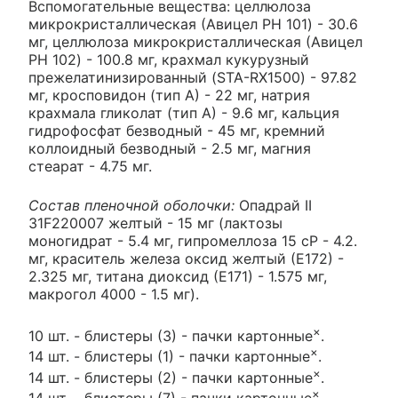
Вспомогательные вещества: целлюлоза
микрокристаллическая (Авицел PH 101) - 30.6
мг, целлюлоза микрокристаллическая (Авицел
PH 102) - 100.8 мг, крахмал кукурузный
прежелатинизированный (STA-RX1500) - 97.82
мг, кросповидон (тип А) - 22 мг, натрия
крахмала гликолат (тип А) - 9.6 мг, кальция
гидрофосфат безводный - 45 мг, кремний
коллоидный безводный - 2.5 мг, магния
стеарат - 4.75 мг.
Состав пленочной оболочки:
Опадрай II
31F220007 желтый - 15 мг (лактозы
моногидрат - 5.4 мг, гипромеллоза 15 сР - 4.2.
мг, краситель железа оксид желтый (Е172) -
2.325 мг, титана диоксид (Е171) - 1.575 мг,
макрогол 4000 - 1.5 мг).
×
10 шт. - блистеры (3) - пачки картонные
.
×
14 шт. - блистеры (1) - пачки картонные
.
×
14 шт. - блистеры (2) - пачки картонные
.
×