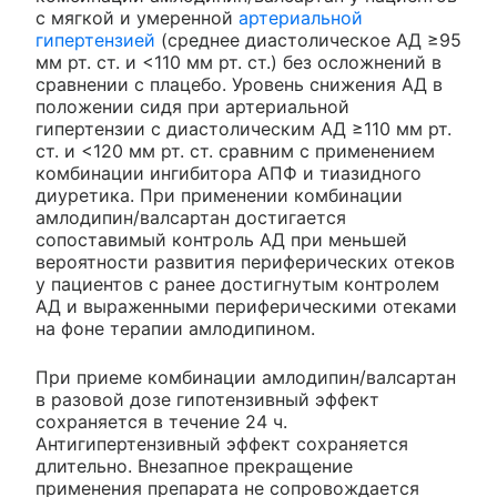
с мягкой и умеренной
артериальной
гипертензией
(среднее диастолическое АД ≥95
мм рт. ст. и <110 мм рт. ст.) без осложнений в
сравнении с плацебо. Уровень снижения АД в
положении сидя при артериальной
гипертензии с диастолическим АД ≥110 мм рт.
ст. и <120 мм рт. ст. сравним с применением
комбинации ингибитора АПФ и тиазидного
диуретика. При применении комбинации
амлодипин/валсартан достигается
сопоставимый контроль АД при меньшей
вероятности развития периферических отеков
у пациентов с ранее достигнутым контролем
АД и выраженными периферическими отеками
на фоне терапии амлодипином.
При приеме комбинации амлодипин/валсартан
в разовой дозе гипотензивный эффект
сохраняется в течение 24 ч.
Антигипертензивный эффект сохраняется
длительно. Внезапное прекращение
применения препарата не сопровождается