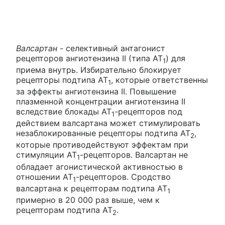
Валсартан
- селективный антагонист
рецепторов ангиотензина II (типа AT
) для
1
приема внутрь. Избирательно блокирует
рецепторы подтипа AT
, которые ответственны
1
за эффекты ангиотензина II. Повышение
плазменной концентрации ангиотензина II
вследствие блокады AT
-рецепторов под
1
действием валсартана может стимулировать
незаблокированные рецепторы подтипа АТ
,
2
которые противодействуют эффектам при
стимуляции AT
-рецепторов. Валсартан не
1
обладает агонистической активностью в
отношении АТ
-рецепторов. Сродство
1
валсартана к рецепторам подтипа AT
1
примерно в 20 000 раз выше, чем к
рецепторам подтипа АТ
.
2