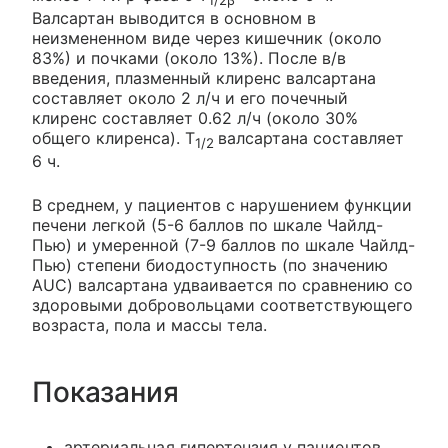
1/2β
Валсартан выводится в основном в
неизмененном виде через кишечник (около
83%) и почками (около 13%). После в/в
введения, плазменный клиренс валсартана
составляет около 2 л/ч и его почечный
клиренс составляет 0.62 л/ч (около 30%
общего клиренса). Т
валсартана составляет
1/2
6 ч.
В среднем, у пациентов с нарушением функции
печени легкой (5-6 баллов по шкале Чайлд-
Пью) и умеренной (7-9 баллов по шкале Чайлд-
Пью) степени биодоступность (по значению
AUC) валсартана удваивается по сравнению со
здоровыми добровольцами соответствующего
возраста, пола и массы тела.
Показания
артериальная гипертензия у пациентов,