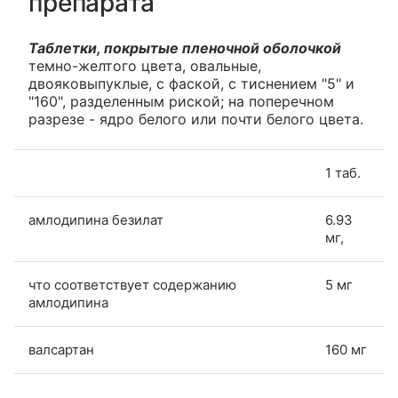
препарата
Таблетки, покрытые пленочной оболочкой
темно-желтого цвета, овальные,
двояковыпуклые, с фаской, с тиснением "5" и
"160", разделенным риской; на поперечном
разрезе - ядро белого или почти белого цвета.
1 таб.
амлодипина безилат
6.93
мг,
что соответствует содержанию
5 мг
амлодипина
валсартан
160 мг