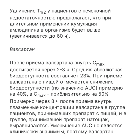
Удлинение Т
у пациентов с печеночной
1/2
недостаточностью предполагает, что при
длительном применении кумуляция
амлодипина в организме будет выше
(увеличивается до 60 ч).
Валсартан
После приема валсартана внутрь С
max
достигается через 2-3 ч. Средняя абсолютная
биодоступность составляет 23%. При приеме
валсартана с пищей отмечается снижение
биодоступности (по значению AUC) примерно
на 40%, а С
- приблизительно на 50%.
max
Примерно через 8 ч после приема внутрь
плазменные концентрации валсартана в группе
пациентов, принимавших препарат с пищей, и в
группе, принимавшей препарат натощак,
выравниваются. Уменьшение AUC не является
клинически значимым, поэтому валсартан