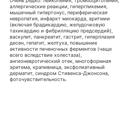
Очень редко:
лейкопения, тромбоцитопения,
аллергические реакции, гипергликемия,
мышечный гипертонус, периферическая
невропатия, инфаркт миокарда, аритмии
(включая брадикардию, желудочковую
тахикардию и фибрилляцию предсердий),
васкулит, панкреатит, гастрит, гиперплазия
десен, гепатит, желтуха, повышение
активности печеночных ферментов (чаще
всего вследствие холестаза),
ангионевротический отек, многоформная
эритема, крапивница, эксфолиативный
дерматит, синдром Стивенса-Джонсона,
фоточувствительность.