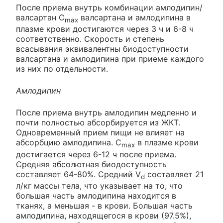
После приема внутрь комбинации амлодипин/
валсартан C
валсартана и амлодипина в
max
плазме крови достигаются через 3 ч и 6-8 ч
соответственно. Скорость и степень
всасывания эквивалентны биодоступности
валсартана и амлодипина при приеме каждого
из них по отдельности.
Амлодипин
После приема внутрь амлодипин медленно и
почти полностью абсорбируется из ЖКТ.
Одновременный прием пищи не влияет на
абсорбцию амлодипина. С
в плазме крови
max
достигается через 6-12 ч после приема.
Средняя абсолютная биодоступность
составляет 64-80%. Средний V
составляет 21
d
л/кг массы тела, что указывает на то, что
большая часть амлодипина находится в
тканях, а меньшая - в крови. Большая часть
амлодипина, находящегося в крови (97.5%),