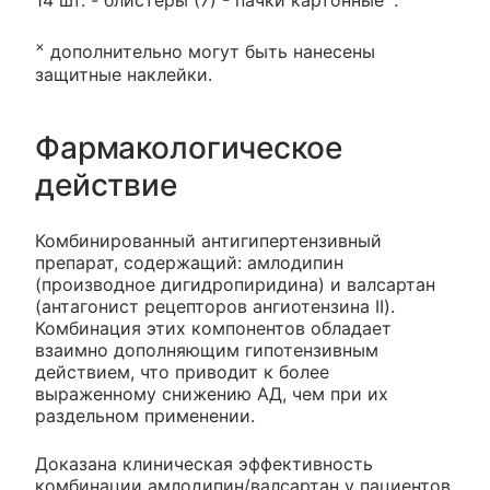
14 шт. - блистеры (7) - пачки картонные
.
×
дополнительно могут быть нанесены
защитные наклейки.
Фармакологическое
действие
Комбинированный антигипертензивный
препарат, содержащий: амлодипин
(производное дигидропиридина) и валсартан
(антагонист рецепторов ангиотензина II).
Комбинация этих компонентов обладает
взаимно дополняющим гипотензивным
действием, что приводит к более
выраженному снижению АД, чем при их
раздельном применении.
Доказана клиническая эффективность
комбинации амлодипин/валсартан у пациентов