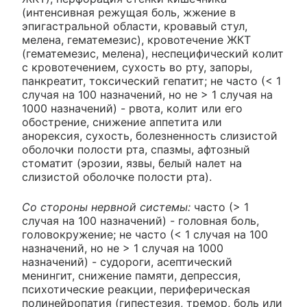
(интенсивная режущая боль, жжение в
эпигастральной области, кровавый стул,
мелена, гематемезис), кровотечение ЖКТ
(гематемезис, мелена), неспецифический колит
с кровотечением, сухость во рту, запоры,
панкреатит, токсический гепатит; не часто (< 1
случая на 100 назначений, но не > 1 случая на
1000 назначений) - рвота, колит или его
обострение, снижение аппетита или
анорексия, сухость, болезненность слизистой
оболочки полости рта, спазмы, афтозный
стоматит (эрозии, язвы, белый налет на
слизистой оболочке полости рта).
Со стороны нервной системы:
часто (> 1
случая на 100 назначений) - головная боль,
головокружение; не часто (< 1 случая на 100
назначений, но не > 1 случая на 1000
назначений) - судороги, асептический
менингит, снижение памяти, депрессия,
психотические реакции, периферическая
полинейропатия (гипестезия, тремор, боль или