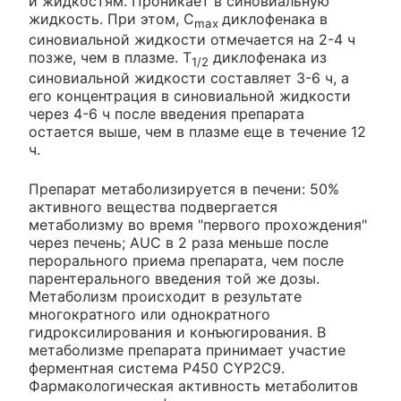
и жидкостям. Проникает в синовиальную
жидкость. При этом, C
диклофенака в
max
синовиальной жидкости отмечается на 2-4 ч
позже, чем в плазме. T
диклофенака из
1/2
синовиальной жидкости составляет 3-6 ч, а
его концентрация в синовиальной жидкости
через 4-6 ч после введения препарата
остается выше, чем в плазме еще в течение 12
ч.
Препарат метаболизируется в печени: 50%
активного вещества подвергается
метаболизму во время "первого прохождения"
через печень; AUC в 2 раза меньше после
перорального приема препарата, чем после
парентерального введения той же дозы.
Метаболизм происходит в результате
многократного или однократного
гидроксилирования и конъюгирования. В
метаболизме препарата принимает участие
ферментная система Р450 CYP2C9.
Фармакологическая активность метаболитов