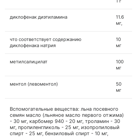
1 г
диклофенак диэтиламина
11.6
мг,
что соответствует содержанию
10
диклофенака натрия
мг
метилсалицилат
100
мг
ментол (левоментол)
50
мг
Вспомогательные вещества: льна посевного
семян масло (льняное масло первого отжима)
- 30 мг, карбомер 940 - 20 мг, троламин - 30
мг, пропиленгликоль - 25 мг, изопропиловый
спирт - 25 мг, бензиловый спирт - 10 мг,