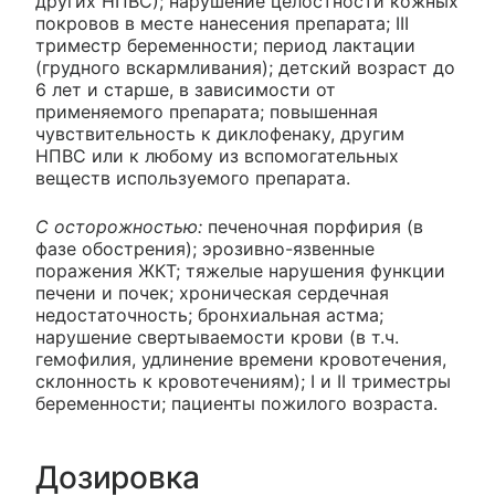
других НПВС); нарушение целостности кожных
покровов в месте нанесения препарата; III
триместр беременности; период лактации
(грудного вскармливания); детский возраст до
6 лет и старше, в зависимости от
применяемого препарата; повышенная
чувствительность к диклофенаку, другим
НПВС или к любому из вспомогательных
веществ используемого препарата.
С осторожностью:
печеночная порфирия (в
фазе обострения); эрозивно-язвенные
поражения ЖКТ; тяжелые нарушения функции
печени и почек; хроническая сердечная
недостаточность; бронхиальная астма;
нарушение свертываемости крови (в т.ч.
гемофилия, удлинение времени кровотечения,
склонность к кровотечениям); I и II триместры
беременности; пациенты пожилого возраста.
Дозировка