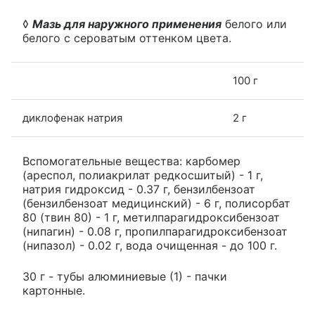
◊
Мазь для наружного применения
белого или
белого с сероватым оттенком цвета.
100 г
диклофенак натрия
2 г
Вспомогательные вещества: карбомер
(ареспол, полиакрилат редкосшитый) - 1 г,
натрия гидроксид - 0.37 г, бензилбензоат
(бензилбензоат медицинский) - 6 г, полисорбат
80 (твин 80) - 1 г, метилпарагидроксибензоат
(нипагин) - 0.08 г, пропилпарагидроксибензоат
(нипазол) - 0.02 г, вода очищенная - до 100 г.
30 г - тубы алюминиевые (1) - пачки
картонные.