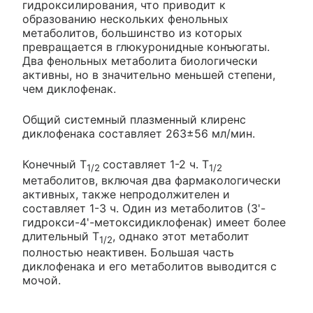
гидроксилирования, что приводит к
образованию нескольких фенольных
метаболитов, большинство из которых
превращается в глюкуронидные конъюгаты.
Два фенольных метаболита биологически
активны, но в значительно меньшей степени,
чем диклофенак.
Общий системный плазменный клиренс
диклофенака составляет 263±56 мл/мин.
Конечный T
составляет 1-2 ч. T
1/2
1/2
метаболитов, включая два фармакологически
активных, также непродолжителен и
составляет 1-3 ч. Один из метаболитов (3'-
гидрокси-4'-метоксидиклофенак) имеет более
длительный T
, однако этот метаболит
1/2
полностью неактивен. Большая часть
диклофенака и его метаболитов выводится с
мочой.