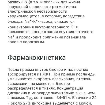
различных (в т.ч. и опасных для жизни
нарушений сердечного ритма) из-за
электрической нестабильности
кардиомиоцитов, в которых, вследствие
+
+
блокады Na
-K
-насоса, снижается
+
концентрация внутриклеточного K
и
повышается концентрация внутриклеточного
+
Na
и происходит сближение потенциала
покоя с пороговым.
Фармакокинетика
После приема внутрь быстро и полностью
абсорбируется из ЖКТ. При приеме после еды
уменьшается скорость всасывания, степень
всасывания не меняется. Быстро
распределяется в тканях. Концентрация
дигоксина в миокарде значительно выше, чем
в плазме. T
составляет 34-51 ч. В течение 24
1/2
ч около 27% дигоксина выделяется с мочой.