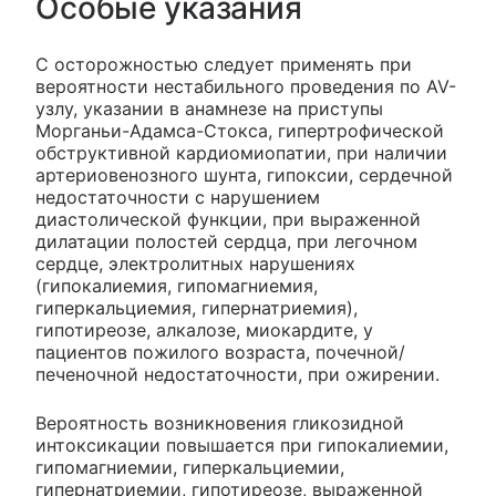
Особые указания
C осторожностью следует применять при
вероятности нестабильного проведения по AV-
узлу, указании в анамнезе на приступы
Морганьи-Адамса-Стокса, гипертрофической
обструктивной кардиомиопатии, при наличии
артериовенозного шунта, гипоксии, сердечной
недостаточности с нарушением
диастолической функции, при выраженной
дилатации полостей сердца, при легочном
сердце, электролитных нарушениях
(гипокалиемия, гипомагниемия,
гиперкальциемия, гипернатриемия),
гипотиреозе, алкалозе, миокардите, у
пациентов пожилого возраста, почечной/
печеночной недостаточности, при ожирении.
Вероятность возникновения гликозидной
интоксикации повышается при гипокалиемии,
гипомагниемии, гиперкальциемии,
гипернатриемии, гипотиреозе, выраженной