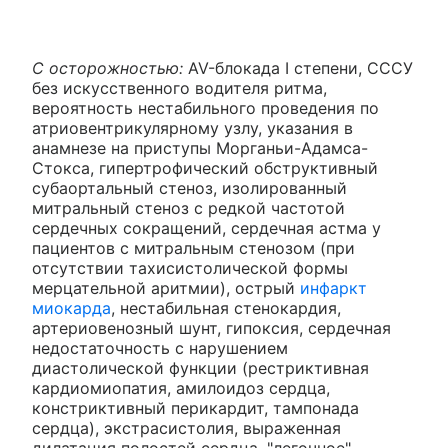
С осторожностью:
AV-блокада I степени, СССУ
без искусственного водителя ритма,
вероятность нестабильного проведения по
атриовентрикулярному узлу, указания в
анамнезе на приступы Морганьи-Адамса-
Стокса, гипертрофический обструктивный
субаортальный стеноз, изолированный
митральный стеноз с редкой частотой
сердечных сокращений, сердечная астма у
пациентов с митральным стенозом (при
отсутствии тахисистолической формы
мерцательной аритмии), острый
инфаркт
миокарда
, нестабильная стенокардия,
артериовенозный шунт, гипоксия, сердечная
недостаточность с нарушением
диастолической функции (рестриктивная
кардиомиопатия, амилоидоз сердца,
констриктивный перикардит, тампонада
сердца), экстрасистолия, выраженная
дилатация полостей сердца, "легочное"