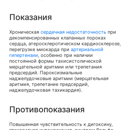
Показания
Хроническая
сердечная недостаточность
при
декомпенсированных клапанных пороках
сердца, атеросклеротическом кардиосклерозе,
перегрузке миокарда при
артериальной
гипертензии
, особенно при наличии
постоянной формы тахисистолической
мерцательной аритмии или трепетания
предсердий. Пароксизмальные
наджелудочковые аритмии (мерцательная
аритмия, трепетание предсердий,
наджелудочковая тахикардия).
Противопоказания
Повышенная чувствительность к дигоксину,
гликозидная интоксикация, синдром Вольфа-