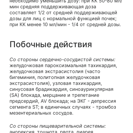
необходимо уменьшить дозу: при КК 50-80 мл/
мин средняя поддерживающая доза
составляет 1/2 от средней поддерживающей
дозы для лиц с нормальной функцией почек;
при КК менее 10 мл/мин - 1/4 от средней дозы.
Побочные действия
Со стороны сердечно-сосудистой системы:
желудочковая пароксизмальная тахикардия,
желудочковая экстрасистолия (часто
бигеминия, политопная желудочковая
экстрасистолия), узловая тахикардия,
синусовая брадикардия, синоаурикулярная
(SA) блокада, мерцание и трепетание
предсердий, AV блокада; на ЭКГ - депрессия
сегмента ST; в единичных случаях - тромбоз
мезентериальных сосудов.
Со стороны пищеварительной системы:
анорексия, тошнота, рвота, диарея,