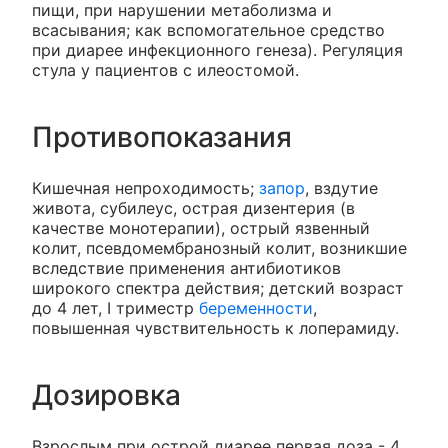
пищи, при нарушении метаболизма и
всасывания; как вспомогательное средство
при диарее инфекционного генеза). Регуляция
стула у пациентов с илеостомой.
Противопоказания
Кишечная непроходимость;
запор
, вздутие
живота, субилеус, острая дизентерия (в
качестве монотерапии), острый язвенный
колит, псевдомембранозный колит, возникшие
вследствие применения антибиотиков
широкого спектра действия; детский возраст
до 4 лет, I триместр
беременности
,
повышенная чувствительность к лоперамиду.
Дозировка
Взрослым при острой диарее первая доза - 4