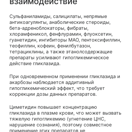
взаимодействие
Сульфаниламиды, салицилаты, непрямые
антикоагулянты, анаболические стероиды,
бета-адреноблокаторы, фибраты,
хлорамфеникол, фенфлурамин, флуоксетин,
гуанетидин, ингибиторы МАО, пентоксифиллин,
теофиллин, кофеин, фенилбутазон,
тетрациклины, а также этанолсодержащие
препараты усиливают гипогликемическое
действие гликлазида.
При одновременном применении гликлазида и
акарбозы наблюдается аддитивный
гипогликемический эффект, что требует
коррекции дозы данных препаратов.
Циметидин повышает концентрацию
гликлазида в плазме крови, что может вызвать
тяжелую гипогликемию (угнетение ЦНС,
нарушение сознания), поэтому совместное
применение этих препаратов не