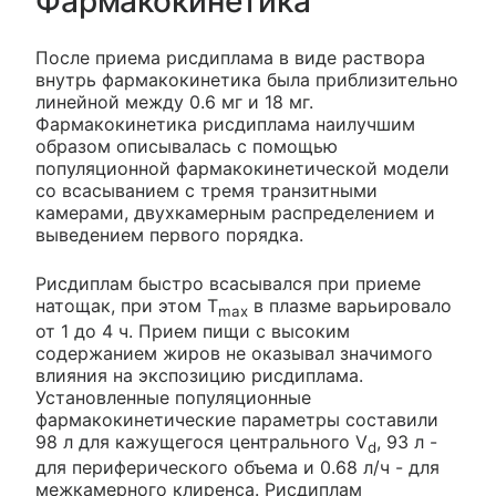
Фармакокинетика
После приема рисдиплама в виде раствора
внутрь фармакокинетика была приблизительно
линейной между 0.6 мг и 18 мг.
Фармакокинетика рисдиплама наилучшим
образом описывалась с помощью
популяционной фармакокинетической модели
со всасыванием с тремя транзитными
камерами, двухкамерным распределением и
выведением первого порядка.
Рисдиплам быстро всасывался при приеме
натощак, при этом T
в плазме варьировало
max
от 1 до 4 ч. Прием пищи с высоким
содержанием жиров не оказывал значимого
влияния на экспозицию рисдиплама.
Установленные популяционные
фармакокинетические параметры составили
98 л для кажущегося центрального V
, 93 л -
d
для периферического объема и 0.68 л/ч - для
межкамерного клиренса. Рисдиплам