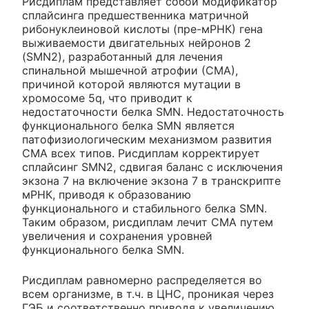
Рисдиплам представляет собой модификатор
сплайсинга предшественника матричной
рибонуклеиновой кислоты (пре-мРНК) гена
выживаемости двигательных нейронов 2
(SMN2), разработанный для лечения
спинальной мышечной атрофии (СМА),
причиной которой являются мутации в
хромосоме 5q, что приводит к
недостаточности белка SMN. Недостаточность
функционального белка SMN является
патофизиологическим механизмом развития
СМА всех типов. Рисдиплам корректирует
сплайсинг SMN2, сдвигая баланс с исключения
экзона 7 на включение экзона 7 в транскрипте
мРНК, приводя к образованию
функционального и стабильного белка SMN.
Таким образом, рисдиплам лечит СМА путем
увеличения и сохранения уровней
функционального белка SMN.
Рисдиплам равномерно распределяется во
всем организме, в т.ч. в ЦНС, проникая через
ГЭБ и соответственно приводя к увеличению