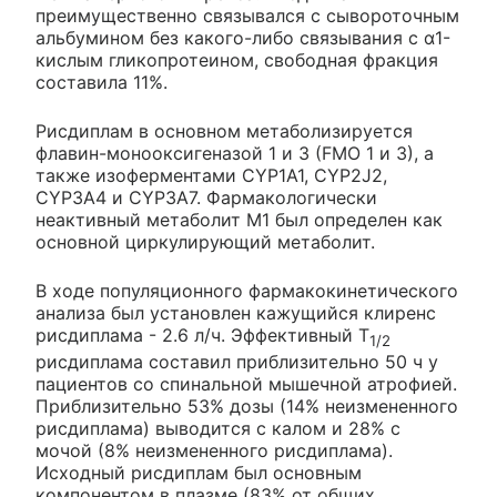
преимущественно связывался с сывороточным
альбумином без какого-либо связывания с α1-
кислым гликопротеином, свободная фракция
составила 11%.
Рисдиплам в основном метаболизируется
флавин-монооксигеназой 1 и 3 (FMO 1 и 3), а
также изоферментами CYP1A1, CYP2J2,
CYP3A4 и CYP3A7. Фармакологически
неактивный метаболит М1 был определен как
основной циркулирующий метаболит.
В ходе популяционного фармакокинетического
анализа был установлен кажущийся клиренс
рисдиплама - 2.6 л/ч. Эффективный Т
1/2
рисдиплама составил приблизительно 50 ч у
пациентов со спинальной мышечной атрофией.
Приблизительно 53% дозы (14% неизмененного
рисдиплама) выводится с калом и 28% с
мочой (8% неизмененного рисдиплама).
Исходный рисдиплам был основным
компонентом в плазме (83% от общих