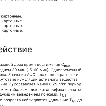
и картонные.
и картонные.
и картонные.
и картонные.
ействие
разовой дозе время достижения C
max
еднем 30 мин (15–60 мин). Одновременный
на. Значения AUC после однократного и
сутствие кумуляции активного вещества.
ение V
составляет менее 0.25 л/кг, период
d
тем метаболизма декскетопрофена является
едующим выведением почками. Т
1/2
го возраста наблюдаются удлинение Т
до
1/2
а.