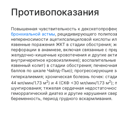
Противопоказания
Повышенная чувствительность к декскетопрофену
бронхиальной астмы
, рецидивирующего полипоза
непереносимости ацетилсалициловой кислоты или 
язвенные поражения ЖКТ в стадии обострения; 
перфорации в анамнезе, включая связанные с п
желудочно-кишечные кровотечения и другие актив
внутричерепное кровоизлияние); воспалительные
язвенный колит) в стадии обострения; печеночна
баллов по шкале Чайлд-Пью); прогрессирующие з
гиперкалиемия; хроническая болезнь почек: стади
2
2
44 мл/мин/1.73 м
) и 4 (СКФ <30 мл/мин/1.73 м
);
шунтирования; тяжелая сердечная недостаточность
геморрагический диатез и другие нарушения свер
беременность, период грудного вскармливания.