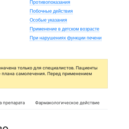
Противопоказания
Побочные действия
Особые указания
Применение в детском возрасте
При нарушениях функции печени
начена только для специалистов. Пациенты
е плана самолечения. Перед применением
а препарата
Фармакологическое действие
Фармако
во