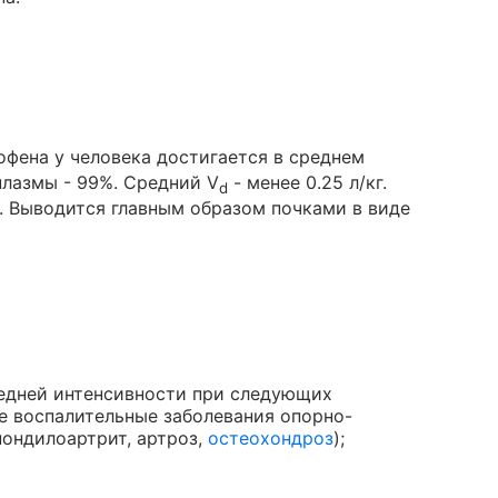
фена у человека достигается в среднем
плазмы - 99%. Средний V
- менее 0.25 л/кг.
d
у. Выводится главным образом почками в виде
редней интенсивности при следующих
е воспалительные заболевания опорно-
спондилоартрит, артроз,
остеохондроз
);