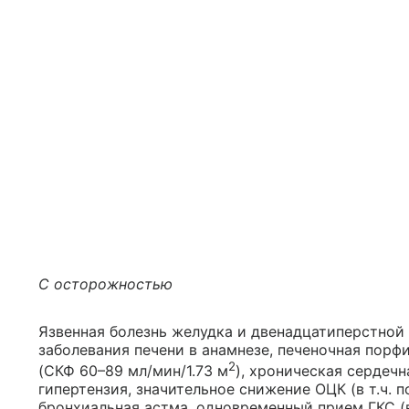
С осторожностью
Язвенная болезнь желудка и двенадцатиперстной 
заболевания печени в анамнезе, печеночная порфи
2
(СКФ 60–89 мл/мин/1.73 м
), хроническая сердеч
гипертензия, значительное снижение ОЦК (в т.ч. 
бронхиальная астма, одновременный прием ГКС (в т