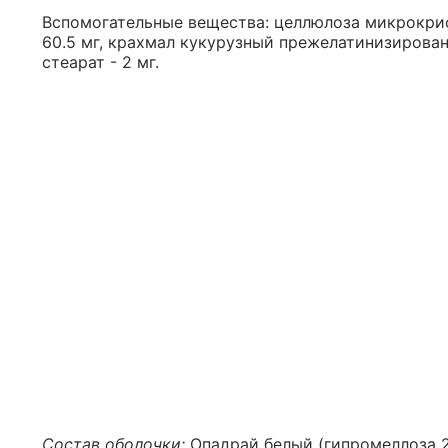
Вспомогательные вещества: целлюлоза микрокрист
60.5 мг, крахмал кукурузный прежелатинизированны
стеарат - 2 мг.
Состав оболочки:
Опадрай белый (гипромеллоза 291