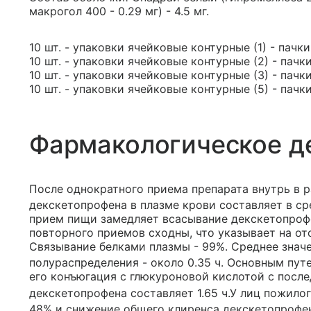
макрогол 400 - 0.29 мг) - 4.5 мг.
10 шт. - упаковки ячейковые контурные (1) - пачк
10 шт. - упаковки ячейковые контурные (2) - пачк
10 шт. - упаковки ячейковые контурные (3) - пачк
10 шт. - упаковки ячейковые контурные (5) - пачк
Фармакологическое д
После однократного приема препарата внутрь в 
декскетопрофена в плазме крови составляет в ср
прием пищи замедляет всасывание декскетопрофе
повторного приемов сходны, что указывает на от
Связывание белками плазмы - 99%. Среднее знач
полураспределения - около 0.35 ч. Основным пу
его конъюгация с глюкуроновой кислотой с посл
декскетопрофена составляет 1.65 ч.У лиц пожило
48% и снижение общего клиренса декскетопрофен