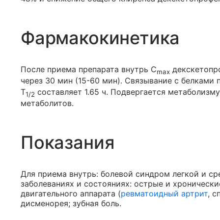
Фармакокинетика
После приема препарата внутрь C
декскетопро
max
через 30 мин (15-60 мин). Связывание с белками 
T
составляет 1.65 ч. Подвергается метаболизм
1/2
метаболитов.
Показания
Для приема внутрь: болевой синдром легкой и с
заболеваниях и состояниях: острые и хронически
двигательного аппарата (
ревматоидный артрит
, 
дисменорея; зубная боль.