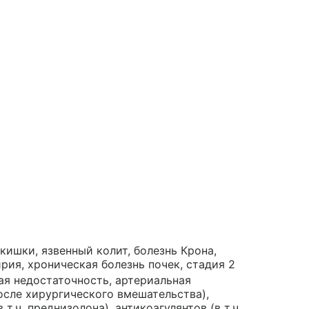
кишки, язвенный колит, болезнь Крона,
рия, хроническая болезнь почек, стадия 2
ная недостаточность, артериальная
после хирургического вмешательства),
.ч. преднизолона), антикоагулянтов (в т.ч.