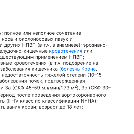
; полное или неполное сочетание
 носа и околоносовых пазух и
других НПВП (в т.ч. в анамнезе); эрозивно-
желудочно-кишечные
кровотечения
или
редшествующим применением НПВП;
ные кровотечения (в т.ч. подозрение на
 заболевания кишечника (
болезнь Крона
,
я недостаточность тяжелой степени (10–15
аболевания почек, подтвержденная
2
и 3а (СКФ 45–59 мл/мин/1.73 м
), 3b (СКФ 30–
 период после проведения аортокоронарного
 (III–IV класс по классификации NYHA);
тывания крови; возраст до 18 лет;