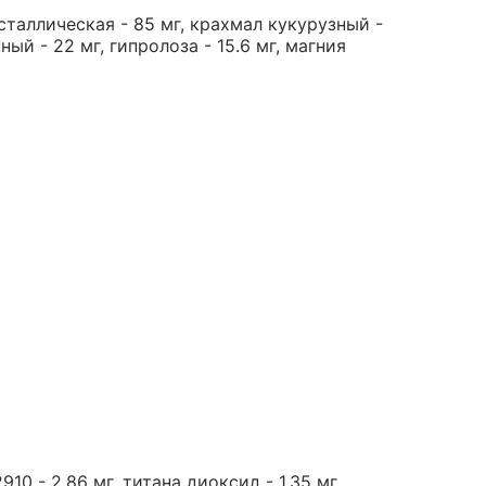
аллическая - 85 мг, крахмал кукурузный -
й - 22 мг, гипролоза - 15.6 мг, магния
0 - 2.86 мг, титана диоксид - 1.35 мг,