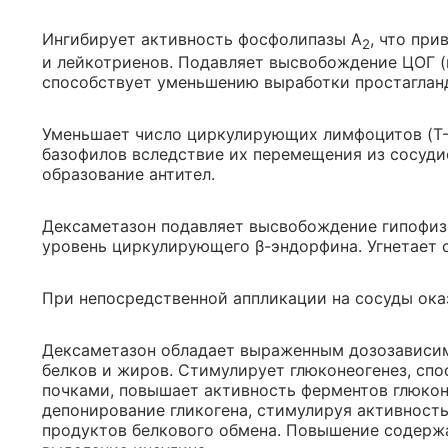
Ингибирует активность фосфолипазы А
, что при
2
и лейкотриенов. Подавляет высвобождение ЦОГ (
способствует уменьшению выработки простаглан
Уменьшает число циркулирующих лимфоцитов (T- 
базофилов вследствие их перемещения из сосуди
образование антител.
Дексаметазон подавляет высвобождение гипофизо
уровень циркулирующего β-эндорфина. Угнетает 
При непосредственной аппликации на сосуды ока
Дексаметазон обладает выраженным дозозависим
белков и жиров. Стимулирует глюконеогенез, спо
почками, повышает активность ферментов глюкон
депонирование гликогена, стимулируя активность
продуктов белкового обмена. Повышение содерж