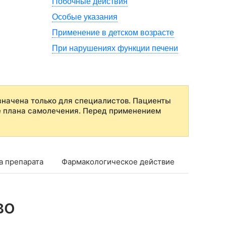
Побочные действия
Особые указания
Применение в детском возрасте
При нарушениях функции печени
начена только для специалистов. Пациенты
е плана самолечения. Перед применением
а препарата
Фармакологическое действие
Фармако
во