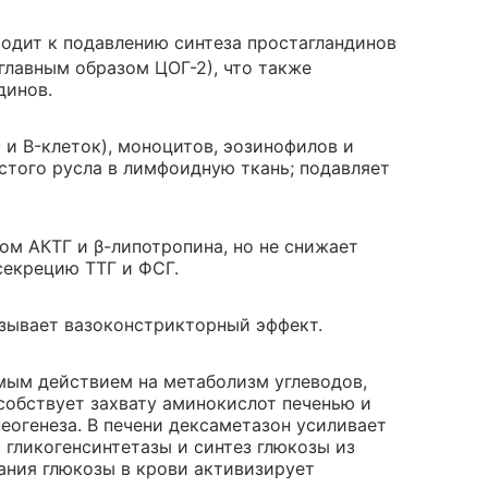
водит к подавлению синтеза простагландинов
главным образом ЦОГ-2), что также
динов.
и B-клеток), моноцитов, эозинофилов и
стого русла в лимфоидную ткань; подавляет
м АКТГ и β-липотропина, но не снижает
секрецию ТТГ и ФСГ.
зывает вазоконстрикторный эффект.
ым действием на метаболизм углеводов,
собствует захвату аминокислот печенью и
еогенеза. В печени дексаметазон усиливает
 гликогенсинтетазы и синтез глюкозы из
ания глюкозы в крови активизирует