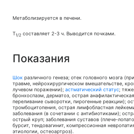
Метаболизируется в печени.
T
составляет 2-3 ч. Выводится почками.
1/2
Показания
Шок
различного генеза; отек головного мозга (пр
травме, нейрохирургическом вмешательстве, кро
лучевом поражении);
астматический статус
; тяж
бронхоспазм, дерматоз, острая анафилактическая
переливание сыворотки, пирогенные реакции); о
тромбоцитопения, острая лимфобластная лейкеми
заболевания (в сочетании с антибиотиками); ост
острый круп; заболевания суставов (плече-лопат
бурсит, тендовагинит, компрессионная невропати
этиологии, остеоартроз).