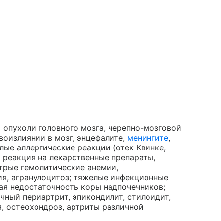
и опухоли головного мозга, черепно-мозговой
воизлиянии в мозг, энцефалите,
менингите
,
елые аллергические реакции (отек Квинке,
 реакция на лекарственные препараты,
стрые гемолитические анемии,
я, агранулоцитоз; тяжелые инфекционные
рая недостаточность коры надпочечников;
очный периартрит, эпикондилит, стилоидит,
я, остеохондроз, артриты различной