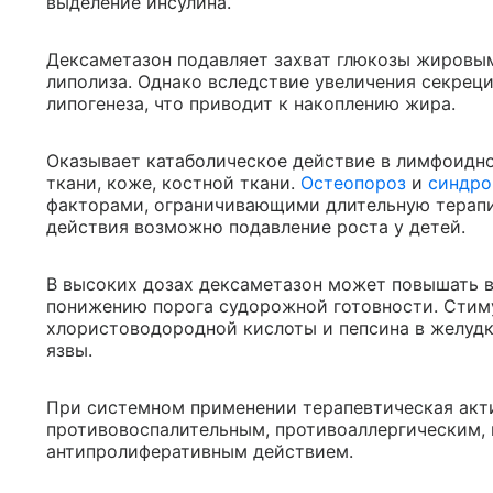
выделение инсулина.
Дексаметазон подавляет захват глюкозы жировым
липолиза. Однако вследствие увеличения секрец
липогенеза, что приводит к накоплению жира.
Оказывает катаболическое действие в лимфоидн
ткани, коже, костной ткани.
Остеопороз
и
синдро
факторами, ограничивающими длительную терапию
действия возможно подавление роста у детей.
В высоких дозах дексаметазон может повышать в
понижению порога судорожной готовности. Сти
хлористоводородной кислоты и пепсина в желудк
язвы.
При системном применении терапевтическая акт
противовоспалительным, противоаллергическим,
антипролиферативным действием.