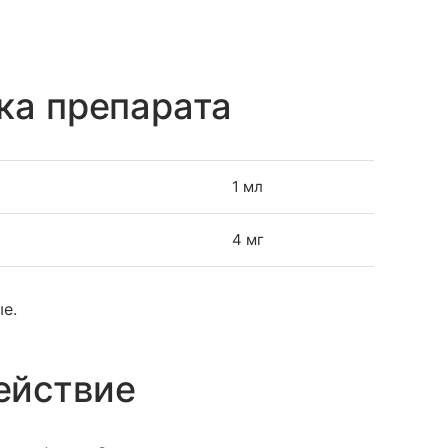
ка препарата
1 мл
4 мг
ые.
ействие