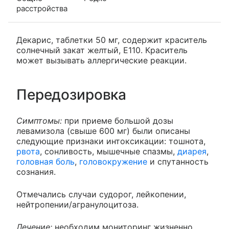
расстройства
Декарис, таблетки 50 мг, содержит краситель
солнечный закат желтый, Е110. Краситель
может вызывать аллергические реакции.
Передозировка
Симптомы:
при приеме большой дозы
левамизола (свыше 600 мг) были описаны
следующие признаки интоксикации: тошнота,
рвота
, сонливость, мышечные спазмы,
диарея
,
головная боль
,
головокружение
и спутанность
сознания.
Отмечались случаи судорог, лейкопении,
нейтропении/агранулоцитоза.
Лечение:
необходим мониторинг жизненно