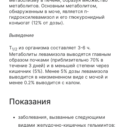
метаболизму в печени, образуя множество
метаболитов. Основным метаболитом,
обнаруженным в моче, является п-
гидроксилевамизол и его глюкуронидный
конъюгат (12% от дозы).
Выведение
T
из организма составляет 3-6 ч.
1/2
Метаболиты левамизола выводятся главным
образом почками (приблизительно 70% в
течение 3 дней) и в меньшей степени через
кишечник (5%). Менее 5% дозы левамизола
выводится в неизмененном виде с мочой и
менее 0.2% выводится с калом.
Показания
заболевания, вызванные следующими
видами желудочно-кишечных гельминтов: