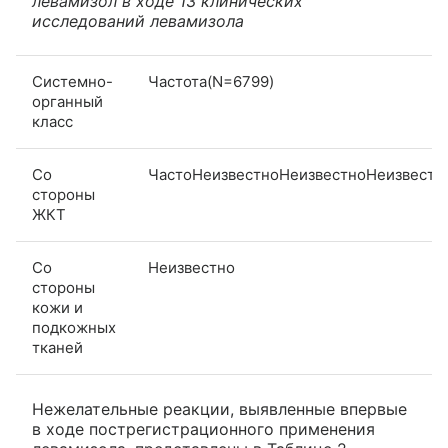
левамизол в ходе 13 клинических
исследований левамизола
Системно-
Частота(N=6799)
органный
класс
Со
ЧастоНеизвестноНеизвестноНеизвестн
стороны
ЖКТ
Со
Неизвестно
стороны
кожи и
подкожных
тканей
Нежелательные реакции, выявленные впервые
в ходе пострегистрационного применения