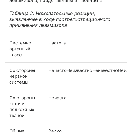
левамизола, представлены в Таблице 2.
Таблица 2. Нежелательные реакции,
выявленные в ходе пострегистрационного
применения левамизола
Системно-
Частота
органный
класс
Со стороны
НечастоНеизвестноНеизвестноНеизв
нервной
системы
Со стороны
Нечасто
кожи и
подкожных
тканей
Общие
Редко