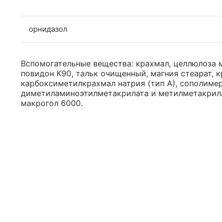
орнидазол
Вспомогательные вещества: крахмал, целлюлоза 
повидон К90, тальк очищенный, магния стеарат, 
карбоксиметилкрахмал натрия (тип А), сополиме
диметиламиноэтилметакрилата и метилметакрилата 
макрогол 6000.