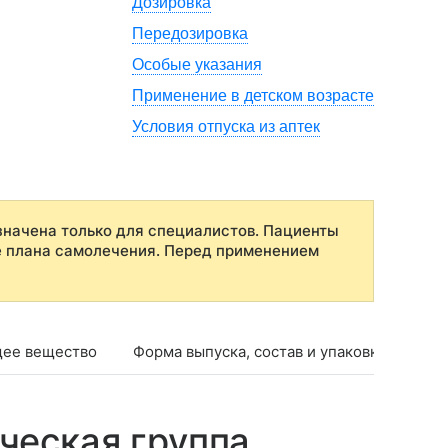
Дозировка
Передозировка
Особые указания
Применение в детском возрасте
Условия отпуска из аптек
начена только для специалистов. Пациенты
е плана самолечения. Перед применением
ее вещество
Форма выпуска, состав и упаковка
Фар
ческая группа