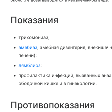
около 5% дозы выводится в неизмененном виде.
Показания
трихомониаз;
амебиаз
, амебная дизентерия, внекишечн
печени);
лямблиоз
;
профилактика инфекций, вызванных анаэ
ободочной кишке и в гинекологии.
Противопоказания