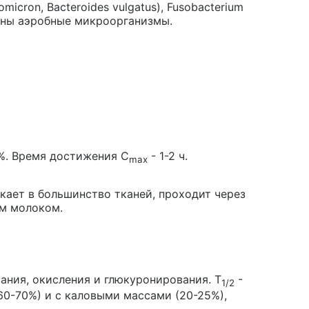
aomicron, Bacteroides vulgatus), Fusobacterium
ельны аэробные микроорганизмы.
%. Время достижения C
- 1-2 ч.
max
кает в большинство тканей, проходит через
ым молоком.
ания, окисления и глюкуронирования. T
-
1/2
(60-70%) и с каловыми массами (20-25%),