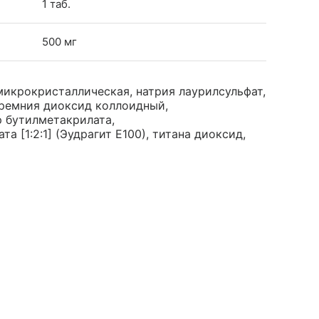
1 таб.
500 мг
микрокристаллическая, натрия лаурилсульфат,
кремния диоксид коллоидный,
р бутилметакрилата,
[1:2:1] (Эудрагит Е100), титана диоксид,