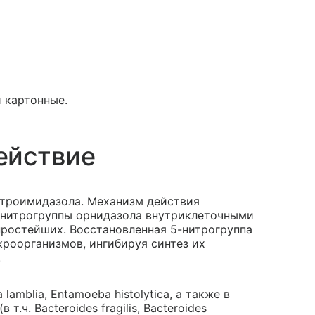
и картонные.
ействие
итроимидазола. Механизм действия
-нитрогруппы орнидазола внутриклеточными
ростейших. Восстановленная 5-нитрогруппа
роорганизмов, ингибируя синтез их
.
a lamblia, Entamoeba histolytica, а также в
.ч. Bacteroides fragilis, Bacteroides