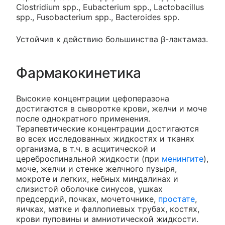
Clostridium spp., Eubacterium spp., Lactobacillus
spp., Fusobacterium spp., Bacteroides spp.
Устойчив к действию большинства β-лактамаз.
Фармакокинетика
Высокие концентрации цефоперазона
достигаются в сыворотке крови, желчи и моче
после однократного применения.
Терапевтические концентрации достигаются
во всех исследованных жидкостях и тканях
организма, в т.ч. в асцитической и
цереброспинальной жидкости (при
менингите
),
моче, желчи и стенке желчного пузыря,
мокроте и легких, небных миндалинах и
слизистой оболочке синусов, ушках
предсердий, почках, мочеточнике,
простате
,
яичках, матке и фаллопиевых трубах, костях,
крови пуповины и амниотической жидкости.