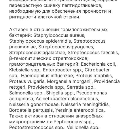
перекрестную сшивку пептидогликанов,
необходимую для обеспечения прочности и
ригидности клеточной стенки.
Активен в отношении грамположительных
бактерий: Staphylococcus aureus,
Staphylococcus epidermidis, Streptococcus
pneumoniae, Streptococcus pyogenes,
Streptococcus agalactiae, Streptococcus faecalis,
β-гемолитических стрептококков;
грамотрицательных бактерий: Escherichia coli,
Klebsiella spp., Enterobacter spp., Citrobacter
spp., Haemophilus influenzae, Proteus mirabiIis,
Proteus vulgaris, Morganella morganii, Providencia
rettgeri, Providencia spp., Serratia spp.,
Salmonella spp., Shigella spp., Pseudomonas
aeruginosa, Acinetobacter calcoaceticus,
Neisseria gonorrhoeae, Neisseria meningitidis,
Bordetella pertussis, Yersinia enterocolitica.
Также активен в отношении анаэробных
микроорганизмов: Peptococcus spp.,
Peptostreptococcus spp., Veillonella spp.,