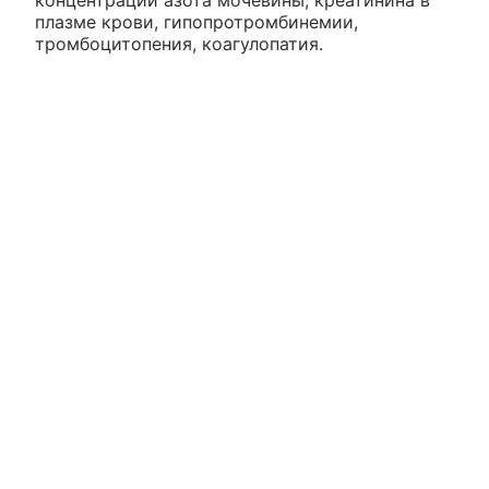
концентрации азота мочевины, креатинина в
плазме крови, гипопротромбинемии,
тромбоцитопения, коагулопатия.