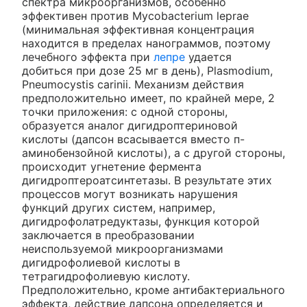
спектра микроорганизмов, особенно
эффективен против Mycobacterium leprae
(минимальная эффективная концентрация
находится в пределах нанограммов, поэтому
лечебного эффекта при
лепре
удается
добиться при дозе 25 мг в день), Plasmodium,
Pneumocystis carinii. Механизм действия
предположительно имеет, по крайней мере, 2
точки приложения: с одной стороны,
образуется аналог дигидроптериновой
кислоты (дапсон всасывается вместо п-
аминобензойной кислоты), а с другой стороны,
происходит угнетение фермента
дигидроптероатсинтетазы. В результате этих
процессов могут возникать нарушения
функций других систем, например,
дигидрофолатредуктазы, функция которой
заключается в преобразовании
неиспользуемой микроорганизмами
дигидрофолиевой кислоты в
тетрагидрофолиевую кислоту.
Предположительно, кроме антибактериального
эффекта, действие дапсона определяется и