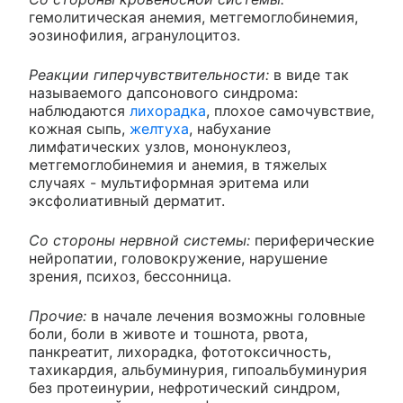
гемолитическая анемия, метгемоглобинемия,
эозинофилия, агранулоцитоз.
Реакции гиперчувствительности:
в виде так
называемого дапсонового синдрома:
наблюдаются
лихорадка
, плохое самочувствие,
кожная сыпь,
желтуха
, набухание
лимфатических узлов, мононуклеоз,
метгемоглобинемия и анемия, в тяжелых
случаях - мультиформная эритема или
эксфолиативный дерматит.
Со стороны нервной системы:
периферические
нейропатии, головокружение, нарушение
зрения, психоз, бессонница.
Прочие:
в начале лечения возможны головные
боли, боли в животе и тошнота, рвота,
панкреатит, лихорадка, фототоксичность,
тахикардия, альбуминурия, гипоальбуминурия
без протеинурии, нефротический синдром,