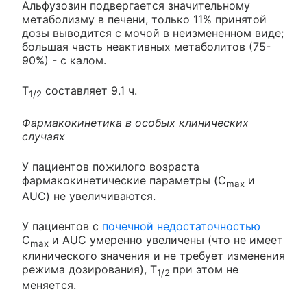
Альфузозин подвергается значительному
метаболизму в печени, только 11% принятой
дозы выводится с мочой в неизмененном виде;
большая часть неактивных метаболитов (75-
90%) - с калом.
T
составляет 9.1 ч.
1/2
Фармакокинетика в особых клинических
случаях
У пациентов пожилого возраста
фармакокинетические параметры (C
и
max
AUC) не увеличиваются.
У пациентов с
почечной недостаточностью
C
и AUC умеренно увеличены (что не имеет
max
клинического значения и не требует изменения
режима дозирования), T
при этом не
1/2
меняется.