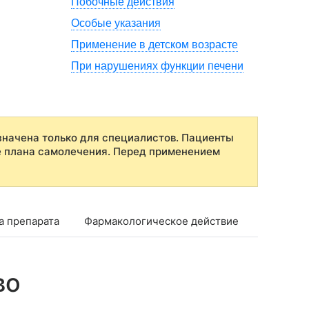
Побочные действия
Особые указания
Применение в детском возрасте
При нарушениях функции печени
начена только для специалистов. Пациенты
е плана самолечения. Перед применением
а препарата
Фармакологическое действие
Фармако
во