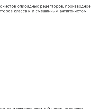
гонистов опиоидных рецепторов, производное
пторов класса κ и смешанным антагонистом
ие, стимулирует рвотный центр, вызывает