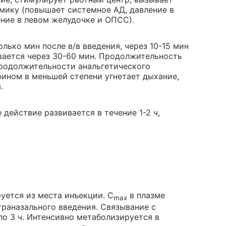
амику (повышает системное АД, давление в
ение в левом желудочке и ОПСС).
лько мин после в/в введения, через 10-15 мин
вается через 30-60 мин. Продолжительность
продолжительности анальгетического
фином в меньшей степени угнетает дыхание,
.
действие развивается в течение 1-2 ч,
уется из места инъекции. C
в плазме
max
нтраназального введения. Связывание с
ло 3 ч. Интенсивно метаболизируется в