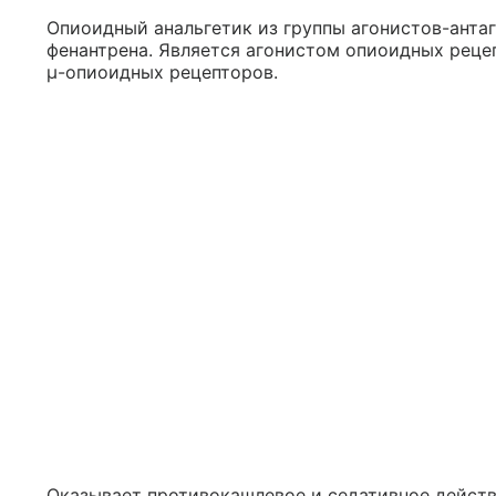
Опиоидный анальгетик из группы агонистов-анта
фенантрена. Является агонистом опиоидных реце
μ-опиоидных рецепторов.
Оказывает противокашлевое и седативное действ