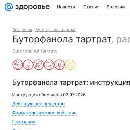
Новости
Статьи
Болезни
Лекарства
Буторфанола тартрат
Буторфанола тартрат
,
ра
Butorphanol tartrate
Буторфанола тартрат
: инструкци
Инструкция обновлена
02.07.2026
Действующее вещество
Фармакологическое действие
Показания