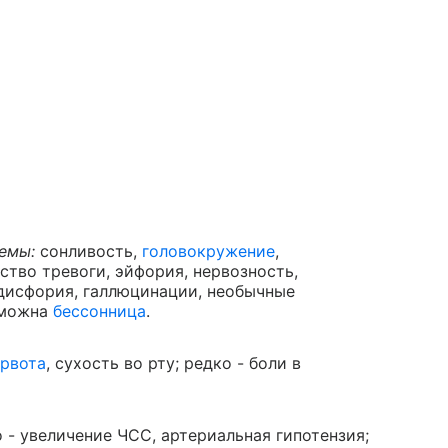
емы:
сонливость,
головокружение
,
вство тревоги, эйфория, нервозность,
 дисфория, галлюцинации, необычные
зможна
бессонница
.
рвота
, сухость во рту; редко - боли в
 - увеличение ЧСС, артериальная гипотензия;