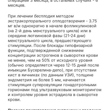
операцией 3 месяца, в остальных случаях - 6
месяцев.
При
лечении бесплодия методом
экстракорпорального оплодотворения -
3.75
мг в/м однократно в начале фолликулиновой
(на 2-й день менструального цикла) или в
середине лютеиновой фазы (21-24 дни)
менструального цикла, предшествующего
стимуляции. После блокады гипофизарной
функции, подтвержденной снижением
концентрации эстрогенов в сыворотке крови
не менее, чем на 50% от исходного уровня
(обычно определяется через 12-15 дней после
инъекции Бусерелина-депо), при отсутствии
кист в яичниках (по данным УЗИ), толщине
эндометрия не более 5 мм, начинается
стимуляция суперовуляции гонадотропными
гормонами под ультразвуковым мониторингом
и контролем уровня эстрадиола в сыворотке
крови.