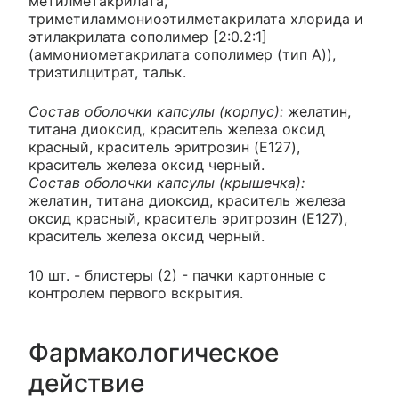
метилметакрилата,
триметиламмониоэтилметакрилата хлорида и
этилакрилата сополимер [2:0.2:1]
(аммониометакрилата сополимер (тип A)),
триэтилцитрат, тальк.
Состав оболочки капсулы (корпус):
желатин,
титана диоксид, краситель железа оксид
красный, краситель эритрозин (E127),
краситель железа оксид черный.
Состав оболочки капсулы (крышечка):
желатин, титана диоксид, краситель железа
оксид красный, краситель эритрозин (E127),
краситель железа оксид черный.
10 шт. - блистеры (2) - пачки картонные с
контролем первого вскрытия.
Фармакологическое
действие