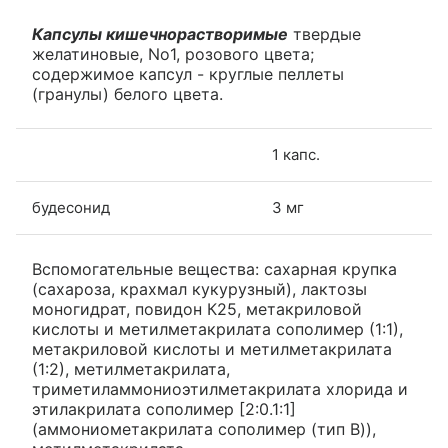
Капсулы кишечнорастворимые
твердые
желатиновые, No1, розового цвета;
содержимое капсул - круглые пеллеты
(гранулы) белого цвета.
1 капс.
будесонид
3 мг
Вспомогательные вещества: сахарная крупка
(сахароза, крахмал кукурузный), лактозы
моногидрат, повидон К25, метакриловой
кислоты и метилметакрилата сополимер (1:1),
метакриловой кислоты и метилметакрилата
(1:2), метилметакрилата,
триметиламмониоэтилметакрилата хлорида и
этилакрилата сополимер [2:0.1:1]
(аммониометакрилата сополимер (тип B)),