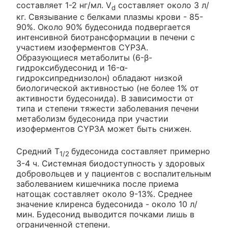
составляет 1-2 нг/мл. V
составляет около 3 л/
d
кг. Связывание с белками плазмы крови - 85-
90%. Около 90% будесонида подвергается
интенсивной биотрансформации в печени с
участием изоферментов CYP3A.
Образующиеся метаболиты (6-β-
гидроксибудесонид и 16-α-
гидроксипреднизолон) обладают низкой
биологической активностью (не более 1% от
активности будесонида). В зависимости от
типа и степени тяжести заболевания печени
метаболизм будесонида при участии
изоферментов CYP3A может быть снижен.
Средний T
будесонида составляет примерно
1/2
3-4 ч. Системная биодоступность у здоровых
добровольцев и у пациентов с воспалительным
заболеванием кишечника после приема
натощак составляет около 9-13%. Среднее
значение клиренса будесонида - около 10 л/
мин. Будесонид выводится почками лишь в
ограниченной степени.