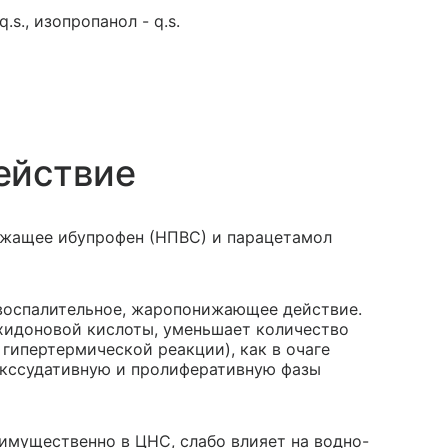
.s., изопропанол - q.s.
ействие
ржащее ибупрофен (НПВС) и парацетамол
воспалительное, жаропонижающее действие.
ахидоновой кислоты, уменьшает количество
 гипертермической реакции), как в очаге
 экссудативную и пролиферативную фазы
имущественно в ЦНС, слабо влияет на водно-