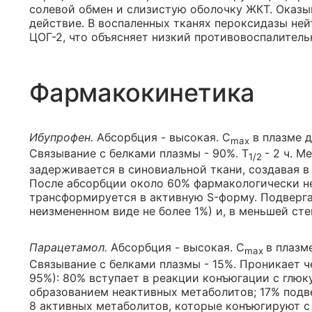
солевой обмен и слизистую оболочку ЖКТ. Оказ
действие. В воспаленных тканях пероксидазы ней
ЦОГ-2, что объясняет низкий противовоспалитель
Фармакокинетика
Ибупрофен.
Абсорбция - высокая. C
в плазме д
max
Связывание с белками плазмы - 90%. T
- 2 ч. М
1/2
задерживается в синовиальной ткани, создавая в
После абсорбции около 60% фармакологически н
трансформируется в активную S-форму. Подверга
неизмененном виде не более 1%) и, в меньшей сте
Парацетамол.
Абсорбция - высокая. C
в плазм
max
Связывание с белками плазмы - 15%. Проникает ч
95%): 80% вступает в реакции конъюгации с глюк
образованием неактивных метаболитов; 17% под
8 активных метаболитов, которые конъюгируют с