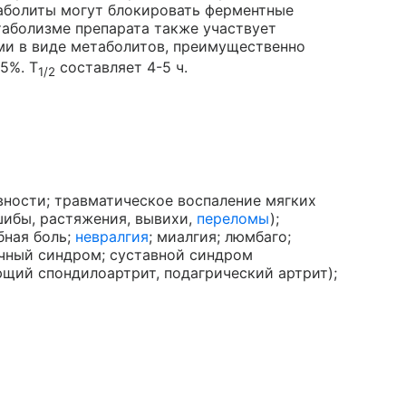
таболиты могут блокировать ферментные
таболизме препарата также участвует
ами в виде метаболитов, преимущественно
5%. T
составляет 4-5 ч.
1/2
вности; травматическое воспаление мягких
ушибы, растяжения, вывихи,
переломы
);
бная боль;
невралгия
; миалгия; люмбаго;
очный синдром; суставной синдром
ющий спондилоартрит, подагрический артрит);