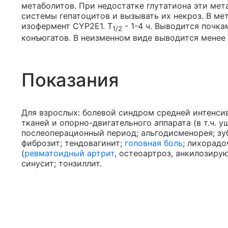
метаболитов. При недостатке глутатиона эти ме
системы гепатоцитов и вызывать их некроз. В ме
изофермент CYP2E1. T
- 1-4 ч. Выводится почк
1/2
конъюгатов. В неизменном виде выводится менее 
Показания
Для взрослых: болевой синдром средней интенси
тканей и опорно-двигательного аппарата (в т.ч. 
послеоперационный период; альгодисменорея; зу
фиброзит; тендовагинит;
головная боль
; лихорад
(
ревматоидный артрит
, остеоартроз, анкилозиру
синусит; тонзиллит.