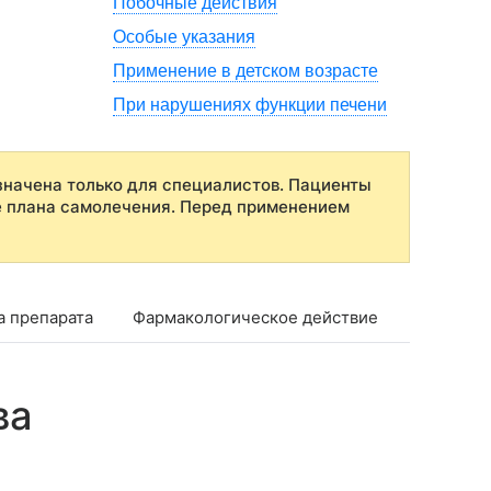
Побочные действия
Особые указания
Применение в детском возрасте
При нарушениях функции печени
начена только для специалистов. Пациенты
е плана самолечения. Перед применением
а препарата
Фармакологическое действие
Фармако
ва